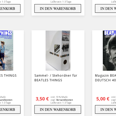
t:
1-3 Tage
Lieferzeit:
1-3 Tage
Lief
RENKORB
IN DEN WARENKORB
IN DEN
ES THINGS
Sammel- / Stehordner für
Magazin BE
BEATLES THINGS
DEUTSCH 40
 MwSt.
inkl. 19 % MwSt.
inkl
3,50
€
5,00
€
sandkosten
zzgl.
Versandkosten
zzgl
t:
1-3 Tage
Lieferzeit:
1-3 Tage
Lief
RENKORB
IN DEN WARENKORB
IN DEN