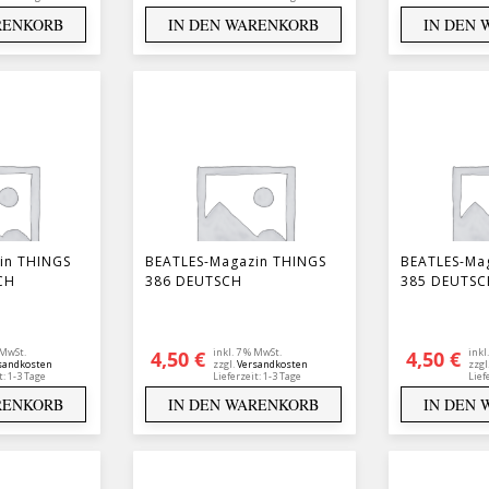
RENKORB
IN DEN WARENKORB
IN DEN
in THINGS
BEATLES-Magazin THINGS
BEATLES-Ma
CH
386 DEUTSCH
385 DEUTSC
 MwSt.
inkl. 7 % MwSt.
inkl
4,50
€
4,50
€
sandkosten
zzgl.
Versandkosten
zzgl
t:
1-3 Tage
Lieferzeit:
1-3 Tage
Lief
RENKORB
IN DEN WARENKORB
IN DEN