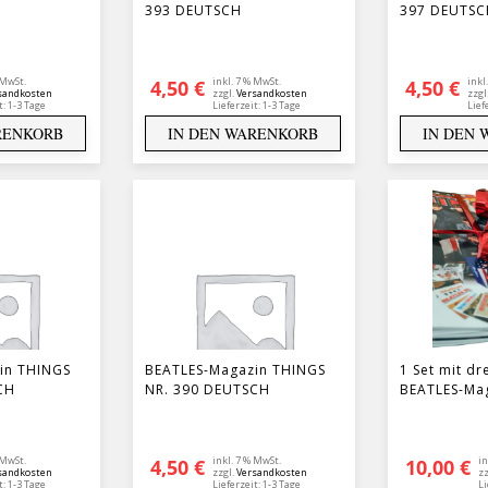
393 DEUTSCH
397 DEUTSC
 MwSt.
inkl. 7 % MwSt.
inkl
4,50
€
4,50
€
sandkosten
zzgl.
Versandkosten
zzgl
t:
1-3 Tage
Lieferzeit:
1-3 Tage
Lief
RENKORB
IN DEN WARENKORB
IN DEN
in THINGS
BEATLES-Magazin THINGS
1 Set mit dr
CH
NR. 390 DEUTSCH
BEATLES-Ma
 MwSt.
inkl. 7 % MwSt.
in
4,50
€
10,00
€
sandkosten
zzgl.
Versandkosten
zz
t:
1-3 Tage
Lieferzeit:
1-3 Tage
Li