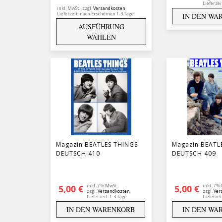
Lieferzei
inkl. MwSt.
zzgl.
Versandkosten
Lieferzeit:
nach Erscheinen 1-3 Tage
IN DEN WA
AUSFÜHRUNG
WÄHLEN
Magazin BEATLES THINGS
Magazin BEATL
DEUTSCH 410
DEUTSCH 409
inkl. 7 % MwSt.
inkl. 7 %
5,00
€
5,00
€
zzgl.
Versandkosten
zzgl.
Ver
Lieferzeit:
1-3 Tage
Lieferzei
IN DEN WARENKORB
IN DEN WA