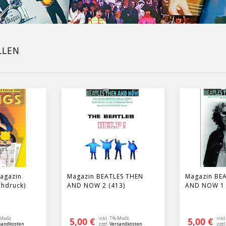
LLEN
agazin
Magazin BEATLES THEN
Magazin BE
chdruck)
AND NOW 2 (413)
AND NOW 1 
 MwSt.
inkl. 7 % MwSt.
inkl
5,00
€
5,00
€
sandkosten
zzgl.
Versandkosten
zzgl