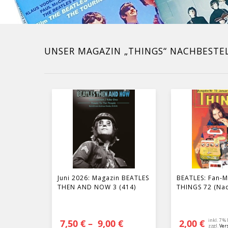
UNSER MAGAZIN „THINGS“ NACHBESTE
Juni 2026: Magazin BEATLES
BEATLES: Fan-M
THEN AND NOW 3 (414)
THINGS 72 (Na
inkl. 7 %
7,50
€
–
9,00
€
2,00
€
zzgl.
Ver