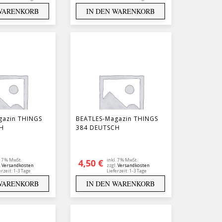
 WARENKORB
IN DEN WARENKORB
gazin THINGS
BEATLES-Magazin THINGS
H
384 DEUTSCH
. 7 % MwSt.
inkl. 7 % MwSt.
4,50
€
.
Versandkosten
zzgl.
Versandkosten
erzeit:
1-3 Tage
Lieferzeit:
1-3 Tage
 WARENKORB
IN DEN WARENKORB