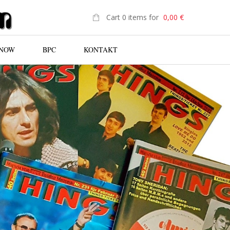
Cart 0 items for
0,00
€
 NOW
BPC
KONTAKT