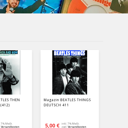
ATLES THEN
Magazin BEATLES THINGS
(412)
DEUTSCH 411
. 7 % MwSt.
inkl. 7 % MwSt.
5,00
€
.
Versandkosten
zzgl.
Versandkosten