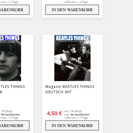
erzeit:
1-3 Tage
Lieferzeit:
1-3 Tage
 WARENKORB
IN DEN WARENKORB
ATLES THINGS
Magazin BEATLES THINGS
8
DEUTSCH 407
. 7 % MwSt.
inkl. 7 % MwSt.
4,50
€
.
Versandkosten
zzgl.
Versandkosten
erzeit:
1-3 Tage
Lieferzeit:
1-3 Tage
 WARENKORB
IN DEN WARENKORB