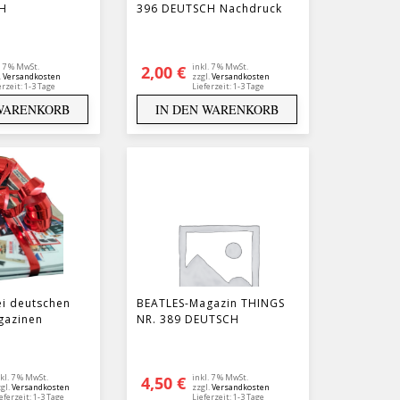
H
396 DEUTSCH Nachdruck
. 7 % MwSt.
inkl. 7 % MwSt.
2,00
€
.
Versandkosten
zzgl.
Versandkosten
erzeit:
1-3 Tage
Lieferzeit:
1-3 Tage
 WARENKORB
IN DEN WARENKORB
ei deutschen
BEATLES-Magazin THINGS
gazinen
NR. 389 DEUTSCH
kl. 7 % MwSt.
inkl. 7 % MwSt.
4,50
€
gl.
Versandkosten
zzgl.
Versandkosten
eferzeit:
1-3 Tage
Lieferzeit:
1-3 Tage