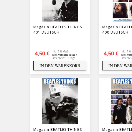
Magazin BEATLES THINGS
Magazin BEATL
401 DEUTSCH
400 DEUTSCH
inkl. 7 % MwSt.
inkl. 7 %
4,50
€
4,50
€
zzgl.
Versandkosten
zzgl.
Ver
Lieferzeit:
1-3 Tage
Lieferzei
IN DEN WARENKORB
IN DEN WA
Magazin BEATLES THINGS
Magazin BEATL