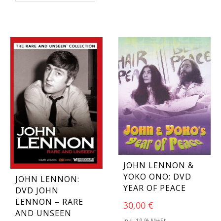
JOHN LENNON &
YOKO ONO: DVD
JOHN LENNON:
YEAR OF PEACE
DVD JOHN
LENNON – RARE
30,00
€
AND UNSEEN
inkl. 19 % MwSt.