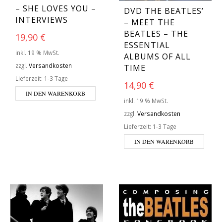
– SHE LOVES YOU –
DVD THE BEATLES’
INTERVIEWS
– MEET THE
BEATLES – THE
19,90
€
ESSENTIAL
inkl. 19 % MwSt.
ALBUMS OF ALL
zzgl.
Versandkosten
TIME
Lieferzeit:
1-3 Tage
14,90
€
IN DEN WARENKORB
inkl. 19 % MwSt.
zzgl.
Versandkosten
Lieferzeit:
1-3 Tage
IN DEN WARENKORB