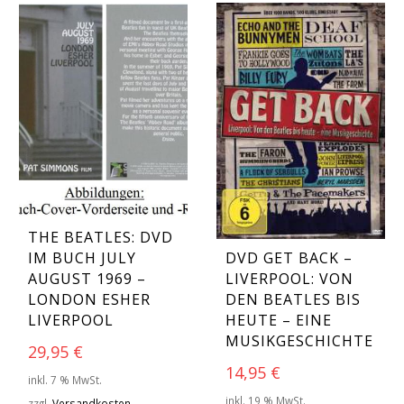
THE BEATLES: DVD
IM BUCH JULY
DVD GET BACK –
AUGUST 1969 –
LIVERPOOL: VON
LONDON ESHER
DEN BEATLES BIS
LIVERPOOL
HEUTE – EINE
MUSIKGESCHICHTE
29,95
€
14,95
€
inkl. 7 % MwSt.
inkl. 19 % MwSt.
zzgl.
Versandkosten