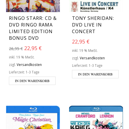
RINGO STARR: CD &
TONY SHERIDAN:
DVD RINGO RAMA
DVD LIVE IN
LIMITED EDITION
CONCERT
BONUS DVD
22,95
€
Ursprünglicher Preis war: 26,95 €
Aktueller Preis ist: 22,95 €.
22,95
€
26,95
€
inkl. 19 % MwSt.
inkl. 19 % MwSt.
zzgl.
Versandkosten
zzgl.
Versandkosten
Lieferzeit:
1-3 Tage
Lieferzeit:
1-3 Tage
IN DEN WARENKORB
IN DEN WARENKORB