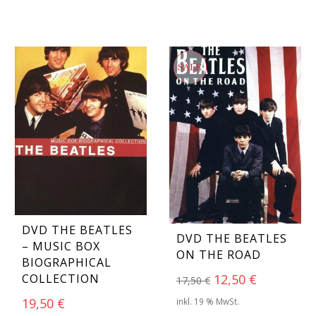
DVD THE BEATLES
DVD THE BEATLES
– MUSIC BOX
ON THE ROAD
BIOGRAPHICAL
Ursprünglicher P
Aktueller 
12,50
€
COLLECTION
17,50
€
19,50
€
inkl. 19 % MwSt.