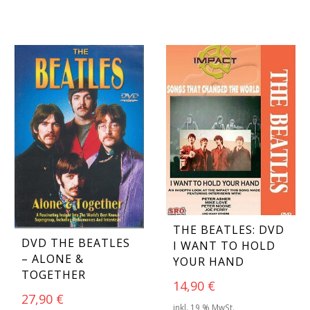
THE BEATLES: DVD
DVD THE BEATLES
I WANT TO HOLD
– ALONE &
YOUR HAND
TOGETHER
14,90
€
27,90
€
inkl. 19 % MwSt.