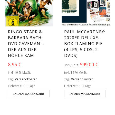
RINGO STARR &
PAUL MCCARTNEY:
BARBARA BACH:
2020ER DELUXE-
DVD CAVEMAN –
BOX FLAMING PIE
DER AUS DER
(4 LPS, 5 CDS, 2
HÖHLE KAM
DVDS)
Ursprünglicher 
Aktuelle
8,95
€
599,00
€
799,95
€
inkl. 19 % MwSt.
inkl. 19 % MwSt.
zzgl.
Versandkosten
zzgl.
Versandkosten
Lieferzeit:
1-3 Tage
Lieferzeit:
1-3 Tage
IN DEN WARENKORB
IN DEN WARENKORB