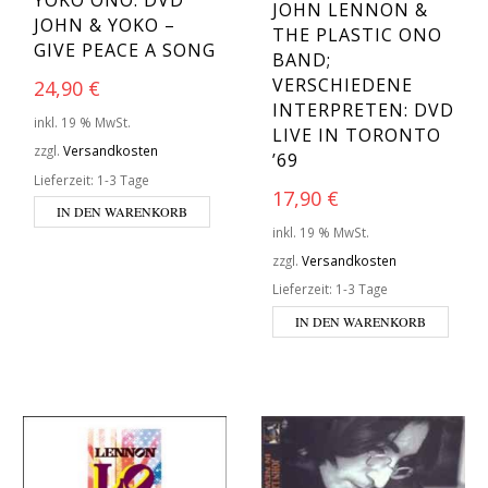
YOKO ONO: DVD
JOHN LENNON &
JOHN & YOKO –
THE PLASTIC ONO
GIVE PEACE A SONG
BAND;
VERSCHIEDENE
24,90
€
INTERPRETEN: DVD
inkl. 19 % MwSt.
LIVE IN TORONTO
zzgl.
Versandkosten
’69
Lieferzeit:
1-3 Tage
17,90
€
IN DEN WARENKORB
inkl. 19 % MwSt.
zzgl.
Versandkosten
Lieferzeit:
1-3 Tage
IN DEN WARENKORB