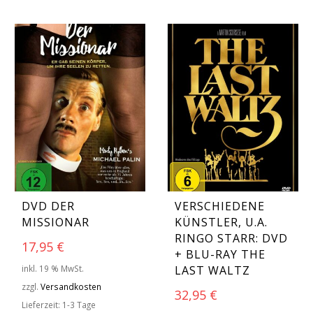
DVD DER
VERSCHIEDENE
MISSIONAR
KÜNSTLER, U.A.
RINGO STARR: DVD
17,95
€
+ BLU-RAY THE
inkl. 19 % MwSt.
LAST WALTZ
zzgl.
Versandkosten
32,95
€
Lieferzeit:
1-3 Tage