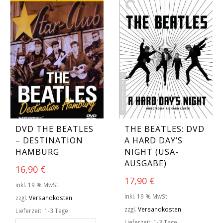
DVD THE BEATLES
THE BEATLES: DVD
– DESTINATION
A HARD DAY’S
HAMBURG
NIGHT (USA-
AUSGABE)
16,90
€
17,90
€
inkl. 19 % MwSt.
inkl. 19 % MwSt.
zzgl.
Versandkosten
zzgl.
Versandkosten
Lieferzeit:
1-3 Tage
Lieferzeit:
1-3 Tage