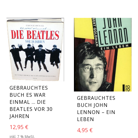
GEBRAUCHTES
BUCH ES WAR
GEBRAUCHTES
EINMAL … DIE
BUCH JOHN
BEATLES VOR 30
LENNON – EIN
JAHREN
LEBEN
12,95
€
4,95
€
inkl. 7 % MwSt.