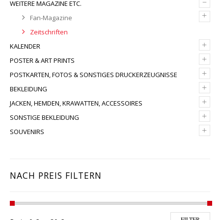
–
WEITERE MAGAZINE ETC.
+
Fan-Magazine
Zeitschriften
+
KALENDER
+
POSTER & ART PRINTS
+
POSTKARTEN, FOTOS & SONSTIGES DRUCKERZEUGNISSE
+
BEKLEIDUNG
+
JACKEN, HEMDEN, KRAWATTEN, ACCESSOIRES
+
SONSTIGE BEKLEIDUNG
+
SOUVENIRS
NACH PREIS FILTERN
Min. Preis
Max. Preis
FILTER