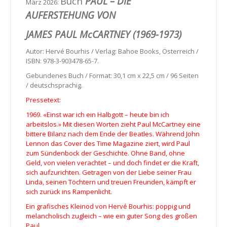
Buch
PAUL – DIE
März 2026:
AUFERSTEHUNG VON
JAMES PAUL McCARTNEY (1969-1973)
Autor: Hervé Bourhis / Verlag: Bahoe Books, Österreich /
ISBN: 978-3-903478-65-7.
Gebundenes Buch / Format: 30,1 cm x 22,5 cm / 96 Seiten
/ deutschsprachig.
Pressetext:
1969. «Einst war ich ein Halbgott – heute bin ich
arbeitslos.» Mit diesen Worten zieht Paul McCartney eine
bittere Bilanz nach dem Ende der Beatles. Während John
Lennon das Cover des Time Magazine ziert, wird Paul
zum Sündenbock der Geschichte. Ohne Band, ohne
Geld, von vielen verachtet – und doch findet er die Kraft,
sich aufzurichten. Getragen von der Liebe seiner Frau
Linda, seinen Töchtern und treuen Freunden, kämpft er
sich zurück ins Rampenlicht.
Ein grafisches Kleinod von Hervé Bourhis: poppig und
melancholisch zugleich – wie ein guter Song des großen
Paul.