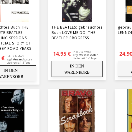
chtes Buch THE
THE BEATLES: gebrauchtes
gebrau
TE BEATLES
Buch LOVE ME DO! THE
LENNON
ING SESSIONS –
BEATLES’ PROGRESS
FICIAL STORY OF
BEY ROAD YEARS
inkl. 7 % MwSt.
14,95
€
24,9
zzgl.
Versandkosten
inkl. 7 % MwSt.
5
€
Lieferzeit:
1-3 Tage
zzgl.
Versandkosten
Lieferzeit:
1-3 Tage
IN DEN
IN DEN
WARENKORB
WARENKORB