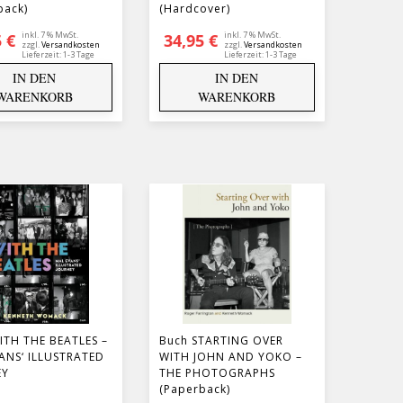
back)
(Hardcover)
inkl. 7 % MwSt.
inkl. 7 % MwSt.
5
€
34,95
€
zzgl.
Versandkosten
zzgl.
Versandkosten
Lieferzeit:
1-3 Tage
Lieferzeit:
1-3 Tage
IN DEN
IN DEN
WARENKORB
WARENKORB
ITH THE BEATLES –
Buch STARTING OVER
ANS‘ ILLUSTRATED
WITH JOHN AND YOKO –
EY
THE PHOTOGRAPHS
(Paperback)