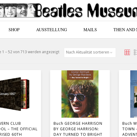
SHOP
AUSSTELLUNG
MAILS
THEN AND
Nach Aktualität sortiert
 1 – 52 von 713 werden angezeigt
VERN CLUB
Buch GEORGE HARRISON
Buch 
OOL – THE OFFICIAL
BY GEORGE HARRISON:
TOWN –
ISED 60TH
DAY TURNED TO BRIGHT
ADVEN