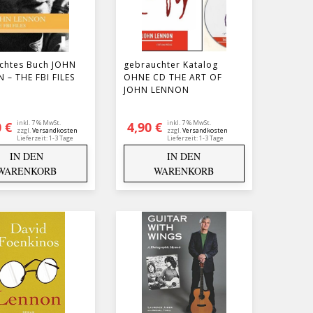
chtes Buch JOHN
gebrauchter Katalog
 – THE FBI FILES
OHNE CD THE ART OF
JOHN LENNON
inkl. 7 % MwSt.
inkl. 7 % MwSt.
0
€
4,90
€
zzgl.
Versandkosten
zzgl.
Versandkosten
Lieferzeit:
1-3 Tage
Lieferzeit:
1-3 Tage
IN DEN
IN DEN
WARENKORB
WARENKORB