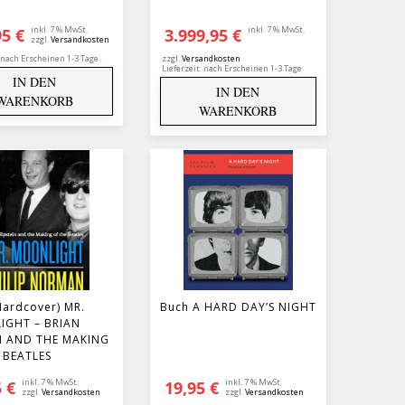
inkl. 7 % MwSt.
inkl. 7 % MwSt.
95
€
3.999,95
€
zzgl.
Versandkosten
nach Erscheinen 1-3 Tage
zzgl.
Versandkosten
Lieferzeit:
nach Erscheinen 1-3 Tage
IN DEN
IN DEN
WARENKORB
WARENKORB
Hardcover) MR.
Buch A HARD DAY’S NIGHT
IGHT – BRIAN
N AND THE MAKING
 BEATLES
inkl. 7 % MwSt.
inkl. 7 % MwSt.
5
€
19,95
€
zzgl.
Versandkosten
zzgl.
Versandkosten