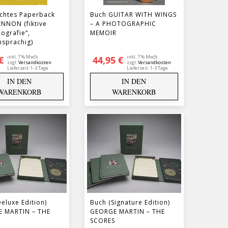
chtes Paperback
Buch GUITAR WITH WINGS
ENNON (fiktive
– A PHOTOGRAPHIC
ografie“,
MEMOIR
hsprachig)
inkl. 7 % MwSt.
inkl. 7 % MwSt.
€
44,95
€
zzgl.
Versandkosten
zzgl.
Versandkosten
Lieferzeit:
1-3 Tage
Lieferzeit:
1-3 Tage
IN DEN
IN DEN
WARENKORB
WARENKORB
eluxe Edition)
Buch (Signature Edition)
 MARTIN – THE
GEORGE MARTIN – THE
S
SCORES