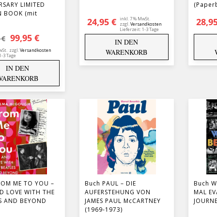
RSARY LIMITED
(Paper
N BOOK (mit
inkl. 7 % MwSt.
24,95
€
28,9
zzgl.
Versandkosten
Lieferzeit:
1-3 Tage
Ursprünglicher Preis war: 119,95 €
Aktueller Preis ist: 99,95 €.
99,95
€
5
€
IN DEN
wSt.
zzgl.
Versandkosten
WARENKORB
1-3 Tage
IN DEN
WARENKORB
ROM ME TO YOU –
Buch PAUL – DIE
Buch W
ND LOVE WITH THE
AUFERSTEHUNG VON
MAL EV
S AND BEYOND
JAMES PAUL McCARTNEY
JOURN
(1969-1973)