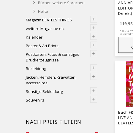
Bücher, weitere Sprachen
ANNIVE
EDITIO
Hefte
Defekt)
+
Magazin BEATLES THINGS
119,9
+
weitere Magazine etc.
inkl. 7 % M
Lieferzeit:
+
Kalender
+
Poster & Art Prints
+
Postkarten, Fotos & sonstiges
Druckerzeugnisse
+
Bekleidung
+
Jacken, Hemden, Krawatten,
Accessoires
+
Sonstige Bekleidung
+
Souvenirs
Buch F
LIVE A
NACH PREIS FILTERN
BEATLE