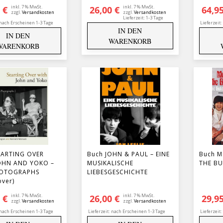
inkl. 7 % MwSt.
inkl. 7 % MwSt.
5
€
26,00
€
64,9
zzgl.
Versandkosten
zzgl.
Versandkosten
Lieferzeit:
1-3 Tage
nach Erscheinen 1-3 Tage
Lieferzeit:
IN DEN
IN DEN
WARENKORB
WARENKORB
TARTING OVER
Buch JOHN & PAUL – EINE
Buch M
OHN AND YOKO –
MUSIKALISCHE
THE B
HOTOGRAPHS
LIEBESGESCHICHTE
over)
inkl. 7 % MwSt.
inkl. 7 % MwSt.
5
€
26,00
€
29,9
zzgl.
Versandkosten
zzgl.
Versandkosten
nach Erscheinen 1-3 Tage
Lieferzeit:
nach Erscheinen 1-3 Tage
Lieferzeit: