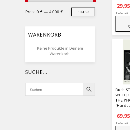
29,9
Min. Preis
Max. Preis
Preis:
0 €
—
4.000 €
FILTER
Lieferzeit:
WARENKORB
Keine Produkte in Deinem
Warenkorb.
SUCHE…
Buch S
WITH J
THE P
(Hardc
69,9
Lieferzeit: