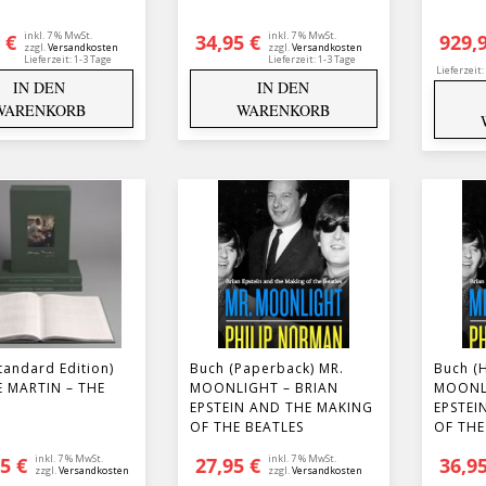
inkl. 7 % MwSt.
inkl. 7 % MwSt.
0
€
34,95
€
929,
zzgl.
Versandkosten
zzgl.
Versandkosten
Lieferzeit:
1-3 Tage
Lieferzeit:
1-3 Tage
Lieferzeit:
IN DEN
IN DEN
WARENKORB
WARENKORB
tandard Edition)
Buch (Paperback) MR.
Buch (
 MARTIN – THE
MOONLIGHT – BRIAN
MOONL
EPSTEIN AND THE MAKING
EPSTEI
OF THE BEATLES
OF THE
inkl. 7 % MwSt.
inkl. 7 % MwSt.
95
€
27,95
€
36,9
zzgl.
Versandkosten
zzgl.
Versandkosten