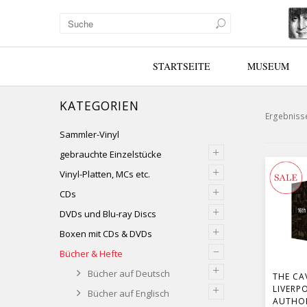
STARTSEITE
MUSEUM
KATEGORIEN
Ergebnisse
Sammler-Vinyl
+
gebrauchte Einzelstücke
+
Vinyl-Platten, MCs etc.
+
CDs
+
DVDs und Blu-ray Discs
+
Boxen mit CDs & DVDs
–
Bücher & Hefte
+
Bücher auf Deutsch
THE CA
+
LIVERP
Bücher auf Englisch
AUTHOR