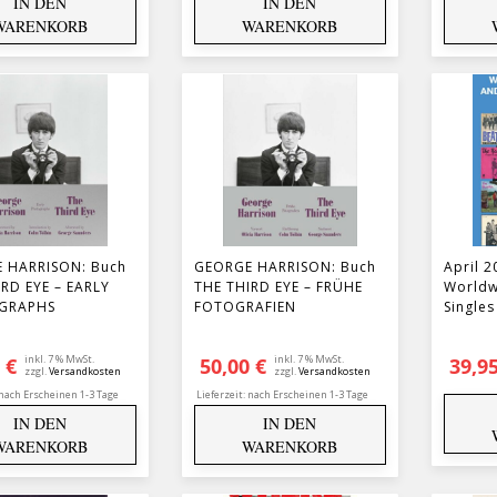
IN DEN
IN DEN
WARENKORB
WARENKORB
 HARRISON: Buch
GEORGE HARRISON: Buch
April 2
RD EYE – EARLY
THE THIRD EYE – FRÜHE
Worldw
GRAPHS
FOTOGRAFIEN
Singles
inkl. 7 % MwSt.
inkl. 7 % MwSt.
5
€
50,00
€
39,9
zzgl.
Versandkosten
zzgl.
Versandkosten
nach Erscheinen 1-3 Tage
Lieferzeit:
nach Erscheinen 1-3 Tage
IN DEN
IN DEN
WARENKORB
WARENKORB