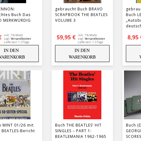
ENNON:
gebraucht Buch BRAVO
gebrau
chtes Buch Das
SCRAPBOOK THE BEATLES
Buch L
O MERKWÜRDIG
VOLUME 3
„Autobi
deutsc
inkl. 7 % MwSt.
inkl. 7 % MwSt.
€
59,95
€
8,95
zzgl.
Versandkosten
zzgl.
Versandkosten
Lieferzeit:
1-3 Tage
Lieferzeit:
1-3 Tage
IN DEN
IN DEN
WARENKORB
WARENKORB
 MINT 01/26 mit
Buch THE BEATLES‘ HIT
Buch (D
 BEATLES-Bericht
SINGLES – PART 1:
GEORGE
BEATLEMANIA 1962-1965
SCORE