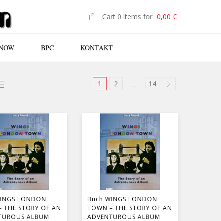
Cart 0 items for
0,00
€
 NOW
BPC
KONTAKT
1
2
14
…
WINGS LONDON
Buch WINGS LONDON
 THE STORY OF AN
TOWN – THE STORY OF AN
TUROUS ALBUM
ADVENTUROUS ALBUM