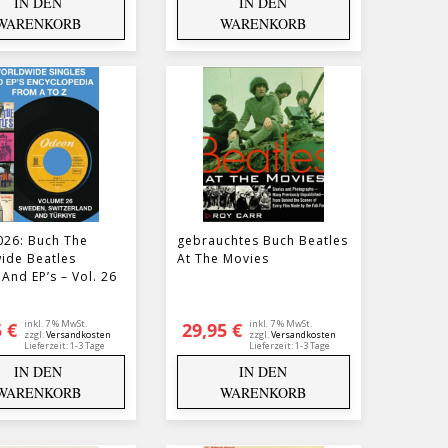
IN DEN
IN DEN
WARENKORB
WARENKORB
026: Buch The
gebrauchtes Buch Beatles
ide Beatles
At The Movies
 And EP’s – Vol. 26
inkl. 7 % MwSt.
inkl. 7 % MwSt.
5
€
29,95
€
zzgl.
Versandkosten
zzgl.
Versandkosten
Lieferzeit:
1-3 Tage
Lieferzeit:
1-3 Tage
IN DEN
IN DEN
WARENKORB
WARENKORB