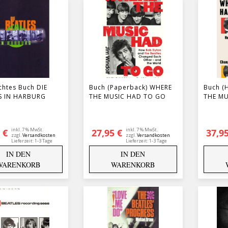
chtes Buch DIE
Buch (Paperback) WHERE
Buch (
S IN HARBURG
THE MUSIC HAD TO GO
THE MU
inkl. 7 % MwSt.
inkl. 7 % MwSt.
5
€
27,95
€
37,9
zzgl.
Versandkosten
zzgl.
Versandkosten
Lieferzeit:
1-3 Tage
Lieferzeit:
1-3 Tage
IN DEN
IN DEN
WARENKORB
WARENKORB