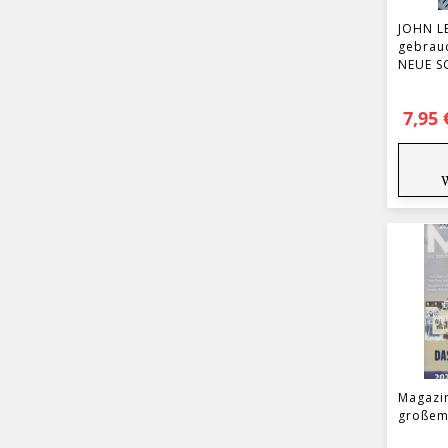
JOHN L
gebrau
NEUE S
7,95
Magazin
großem