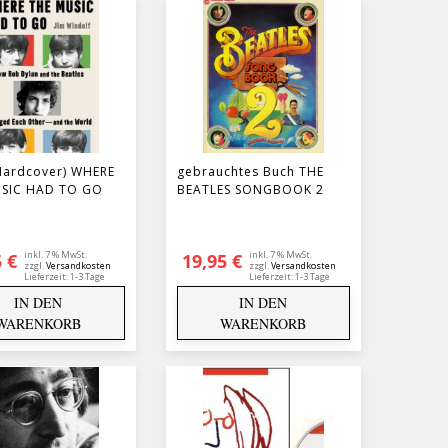
Hardcover) WHERE
gebrauchtes Buch THE
SIC HAD TO GO
BEATLES SONGBOOK 2
inkl. 7 % MwSt.
inkl. 7 % MwSt.
5
€
19,95
€
zzgl.
Versandkosten
zzgl.
Versandkosten
Lieferzeit:
1-3 Tage
Lieferzeit:
1-3 Tage
IN DEN
IN DEN
WARENKORB
WARENKORB