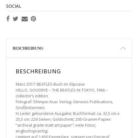
SOCIAL
BESCHREIBUNG
BESCHREIBUNG
März 2017: BEATLES-Buch im Slipcase
HELLO, GOODBYE – THE BEATLES IN TOKYO, 1966 –
collector’s edition
Fotograf: Shimpei Asai. Verlag: Genesis Publications,
Großbritannien.
In Leder gebundene Ausgabe; Buchformat: ca. 32,5 cm x
25,5 cm; 224 Seiten; Goldschnitt; 200-Gramm-Papier:
“archival grade matt art paper”; viele Fotos;
englischsprachig;
Limitiert auf 1.650 Exemplare, signiert von Fotograf