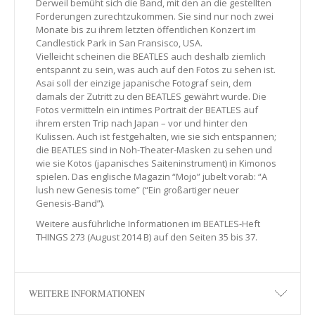
Derweil bemüht sich die Band, mit den an die gestellten
Forderungen zurechtzukommen. Sie sind nur noch zwei
Monate bis zu ihrem letzten öffentlichen Konzert im
Candlestick Park in San Fransisco, USA.
Vielleicht scheinen die BEATLES auch deshalb ziemlich
entspannt zu sein, was auch auf den Fotos zu sehen ist.
Asai soll der einzige japanische Fotograf sein, dem
damals der Zutritt zu den BEATLES gewährt wurde. Die
Fotos vermitteln ein intimes Portrait der BEATLES auf
ihrem ersten Trip nach Japan – vor und hinter den
Kulissen. Auch ist festgehalten, wie sie sich entspannen;
die BEATLES sind in Noh-Theater-Masken zu sehen und
wie sie Kotos (japanisches Saiteninstrument) in Kimonos
spielen. Das englische Magazin “Mojo” jubelt vorab: “A
lush new Genesis tome” (“Ein großartiger neuer
Genesis-Band”).
Weitere ausführliche Informationen im BEATLES-Heft
THINGS 273 (August 2014 B) auf den Seiten 35 bis 37.
WEITERE INFORMATIONEN