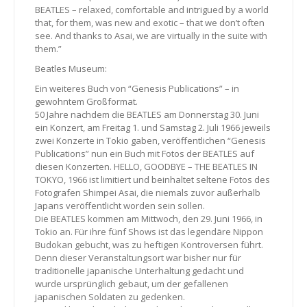
BEATLES – relaxed, comfortable and intrigued by a world
that, for them, was new and exotic – that we don’t often
see. And thanks to Asai, we are virtually in the suite with
them.”
Beatles Museum:
Ein weiteres Buch von “Genesis Publications” – in
gewohntem Großformat.
50 Jahre nachdem die BEATLES am Donnerstag 30. Juni
ein Konzert, am Freitag 1. und Samstag 2. Juli 1966 jeweils
zwei Konzerte in Tokio gaben, veröffentlichen “Genesis
Publications” nun ein Buch mit Fotos der BEATLES auf
diesen Konzerten. HELLO, GOODBYE – THE BEATLES IN
TOKYO, 1966 ist limitiert und beinhaltet seltene Fotos des
Fotografen Shimpei Asai, die niemals zuvor außerhalb
Japans veröffentlicht worden sein sollen.
Die BEATLES kommen am Mittwoch, den 29. Juni 1966, in
Tokio an. Für ihre fünf Shows ist das legendäre Nippon
Budokan gebucht, was zu heftigen Kontroversen führt.
Denn dieser Veranstaltungsort war bisher nur für
traditionelle japanische Unterhaltung gedacht und
wurde ursprünglich gebaut, um der gefallenen
japanischen Soldaten zu gedenken.