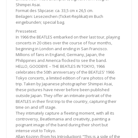
Shimpei Asai.
Format des Slipcase: ca. 33,5 cm x 26,5 cm.
Beilagen: Lesezeichen (Ticket-Replikat) im Buch
eingebunden; special bag.
Pressetext:
In 1966 the BEATLES embarked on their last tour, playing
concerts in 20 cities over the course of four months,
beginning in London and ending in San Francisco.
Millions of fans in England, Germany, Japan, the
Philippines and America flocked to see the band.
HELLO, GOODBYE – THE BEATLES IN TOKYO, 1966
celebrates the 50th anniversary of the BEATLES’ 1966
Tokyo concerts, a limited edition of rare photos of the
trip. Taken by Japanese photographer Shimpei Asai,
these pictures have never before been published
outside Japan. They offer an intimate portrait of the
BEATLES in their first trip to the country, capturing their
time on and off stage.
They intimately capture a fleeting moment, with all its
controversy, Beatlemania and creativity, painting a
poignant image of the band during their short but
intense visit to Tokyo.
Allan Kozinn (from his Introduction): “This is a side of the