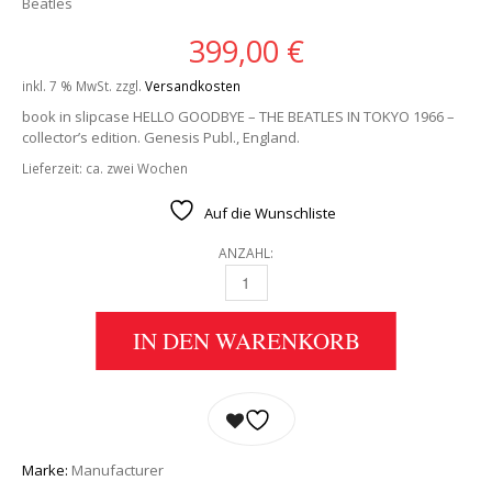
Beatles
399,00
€
inkl. 7 % MwSt.
zzgl.
Versandkosten
book in slipcase HELLO GOODBYE – THE BEATLES IN TOKYO 1966 –
collector’s edition. Genesis Publ., England.
Lieferzeit:
ca. zwei Wochen
Auf die Wunschliste
ANZAHL:
BUCH HELLO GOODBYE - THE BEATLES IN TO
IN DEN WARENKORB
Marke:
Manufacturer