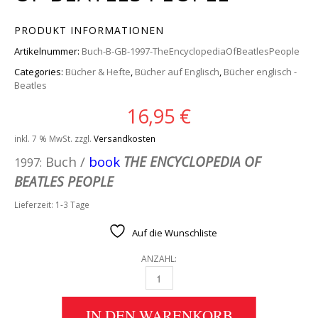
PRODUKT INFORMATIONEN
Artikelnummer:
Buch-B-GB-1997-TheEncyclopediaOfBeatlesPeople
Categories:
Bücher & Hefte
,
Bücher auf Englisch
,
Bücher englisch -
Beatles
16,95
€
inkl. 7 % MwSt.
zzgl.
Versandkosten
Buch /
book
THE ENCYCLOPEDIA OF
1997:
BEATLES PEOPLE
Lieferzeit:
1-3 Tage
Auf die Wunschliste
ANZAHL:
BUCH THE ENCYCLOPEDIA OF BEATLES PEOP
IN DEN WARENKORB