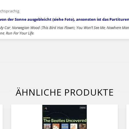
schsprachig.
von der Sonne ausgebleicht (siehe Foto), ansonsten ist das Partitur
My Car
;
Norwegian Wood
(
This Bird Has Flown
);
You Won’t See Me
;
Nowhere Ma
one
;
Run For
Your Life
.
ÄHNLICHE PRODUKTE