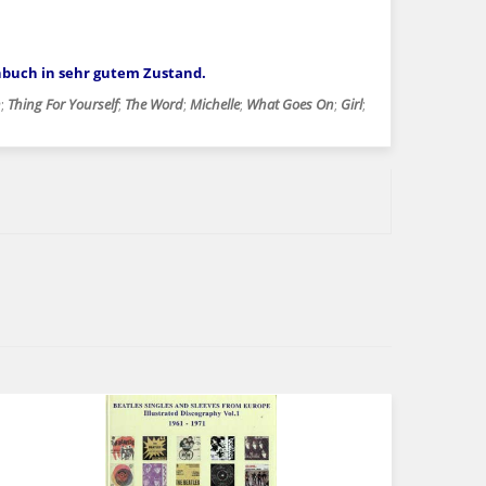
enbuch in sehr gutem Zustand.
n
;
Thing For Yourself
;
The Word
;
Michelle
;
What Goes On
;
Girl
;