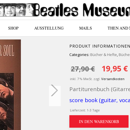
SHOP
AUSSTELLUNG
MAILS
THEN AND
PRODUKT INFORMATIONE
Categories:
Bücher & Hefte
,
Bücher
Ursprü
19,95
€
27,90
€
inkl. 7 % MwSt.
zzgl.
Versandkosten
Partiturenbuch (Gitarr
score book (guitar, voca
Lieferzeit:
1-3 Tage
IN DEN WARENKORB