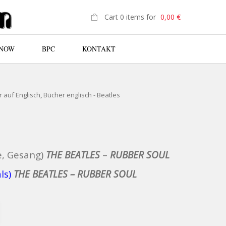
Cart 0 items for
0,00
€
 NOW
BPC
KONTAKT
N
 auf Englisch
,
Bücher englisch - Beatles
nglicher Preis war: 27,90 €
Aktueller Preis ist: 19,95 €.
e, Gesang)
THE BEATLES
–
RUBBER SOUL
ls)
THE BEATLES – RUBBER SOUL