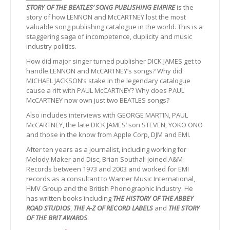
STORY OF THE BEATLES’ SONG PUBLISHING EMPIRE
is the
story of how LENNON and McCARTNEY lost the most
valuable song publishing catalogue in the world. This is a
staggering saga of incompetence, duplicity and music
industry politics.
How did major singer turned publisher DICK JAMES get to
handle LENNON and McCARTNEY’s songs? Why did
MICHAEL JACKSON’s stake in the legendary catalogue
cause a rift with PAUL McCARTNEY? Why does PAUL
McCARTNEY now own just two BEATLES songs?
Also includes interviews with GEORGE MARTIN, PAUL
McCARTNEY, the late DICK JAMES’ son STEVEN, YOKO ONO
and those in the know from Apple Corp, DJM and EMI.
After ten years as a journalist, including working for
Melody Maker and Disc, Brian Southall joined A&M
Records between 1973 and 2003 and worked for EMI
records as a consultant to Warner Music International,
HMV Group and the British Phonographic Industry. He
has written books including
THE HISTORY OF THE ABBEY
ROAD STUDIOS
,
THE A-Z OF RECORD LABELS
and
THE STORY
OF THE BRIT AWARDS
.