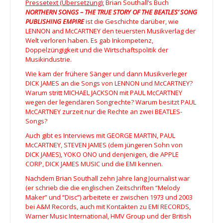
Pressetext (Übersetzung):
Brian Southall’s Buch
NORTHERN SONGS – THE TRUE STORY OF THE BEATLES’ SONG
PUBLISHING EMPIRE
ist die Geschichte darüber, wie
LENNON and McCARTNEY den teuersten Musikverlag der
Welt verloren haben. Es gab Inkompetenz,
Doppelzüngigkeit und die Wirtschaftspolitik der
Musikindustrie.
Wie kam der frühere Sänger und dann Musikverleger
DICK JAMES an die Songs von LENNON und McCARTNEY?
Warum stritt MICHAEL JACKSON mit PAUL McCARTNEY
wegen der legendären Songrechte? Warum besitzt PAUL
McCARTNEY zurzeit nur die Rechte an zwei BEATLES-
Songs?
Auch gibt es Interviews mit GEORGE MARTIN, PAUL
McCARTNEY, STEVEN JAMES (dem jüngeren Sohn von
DICK JAMES), YOKO ONO und denjenigen, die APPLE
CORP, DICK JAMES MUSIC und die EMI kennen.
Nachdem Brian Southall zehn Jahre lang Journalist war
(er schrieb die die englischen Zeitschriften “Melody
Maker” und “Disc”) arbeitete er zwischen 1973 und 2003
bei A&M Records, auch mit Kontakten zu EMI RECORDS,
Warner Music International, HMV Group und der British