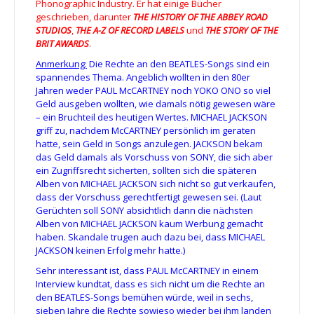
Phonographic Industry. Er hat einige Bücher
geschrieben, darunter
THE HISTORY OF THE ABBEY ROAD
STUDIOS
,
THE A-Z OF RECORD LABELS
und
THE STORY OF THE
BRIT AWARDS
.
Anmerkung:
Die Rechte an den BEATLES-Songs sind ein
spannendes Thema. Angeblich wollten in den 80er
Jahren weder PAUL McCARTNEY noch YOKO ONO so viel
Geld ausgeben wollten, wie damals nötig gewesen wäre
– ein Bruchteil des heutigen Wertes. MICHAEL JACKSON
griff zu, nachdem McCARTNEY persönlich im geraten
hatte, sein Geld in Songs anzulegen. JACKSON bekam
das Geld damals als Vorschuss von SONY, die sich aber
ein Zugriffsrecht sicherten, sollten sich die späteren
Alben von MICHAEL JACKSON sich nicht so gut verkaufen,
dass der Vorschuss gerechtfertigt gewesen sei. (Laut
Gerüchten soll SONY absichtlich dann die nächsten
Alben von MICHAEL JACKSON kaum Werbung gemacht
haben. Skandale trugen auch dazu bei, dass MICHAEL
JACKSON keinen Erfolg mehr hatte.)
Sehr interessant ist, dass PAUL McCARTNEY in einem
Interview kundtat, dass es sich nicht um die Rechte an
den BEATLES-Songs bemühen würde, weil in sechs,
sieben Jahre die Rechte sowieso wieder bei ihm landen