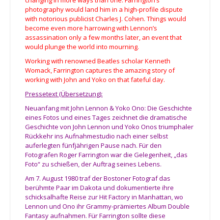
changing in more ways than one. Farrington’s
photography would land him in a high-profile dispute
with notorious publicist Charles J. Cohen. Things would
become even more harrowing with Lennon’s
assassination only a few months later, an event that
would plunge the world into mourning.
Working with renowned Beatles scholar Kenneth
Womack, Farrington captures the amazing story of
working with John and Yoko on that fateful day.
Pressetext (Übersetzung):
Neuanfang mit John Lennon & Yoko Ono: Die Geschichte
eines Fotos und eines Tages zeichnet die dramatische
Geschichte von John Lennon und Yoko Onos triumphaler
Rückkehr ins Aufnahmestudio nach einer selbst
auferlegten fünfjährigen Pause nach. Für den
Fotografen Roger Farrington war die Gelegenheit, „das
Foto“ zu schießen, der Auftrag seines Lebens.
Am 7. August 1980 traf der Bostoner Fotograf das
berühmte Paar im Dakota und dokumentierte ihre
schicksalhafte Reise zur Hit Factory in Manhattan, wo
Lennon und Ono ihr Grammy-prämiertes Album Double
Fantasy aufnahmen. Für Farrington sollte diese