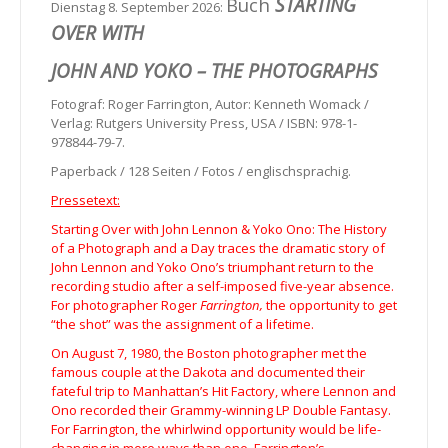
Buch
STARTING
Dienstag 8. September 2026:
OVER WITH
JOHN AND YOKO – THE PHOTOGRAPHS
Fotograf: Roger Farrington, Autor: Kenneth Womack /
Verlag: Rutgers University Press, USA / ISBN: 978-1-
978844-79-7.
Paperback / 128 Seiten / Fotos / englischsprachig.
Pressetext:
Starting Over with John Lennon & Yoko Ono: The History
of a Photograph and a Day traces the dramatic story of
John Lennon and Yoko Ono’s triumphant return to the
recording studio after a self-imposed five-year absence.
For photographer Roger
Farrington,
the opportunity to get
“the shot” was the assignment of a lifetime.
On August 7, 1980, the Boston photographer met the
famous couple at the Dakota and documented their
fateful trip to Manhattan’s Hit Factory, where Lennon and
Ono recorded their Grammy-winning LP Double Fantasy.
For Farrington, the whirlwind opportunity would be life-