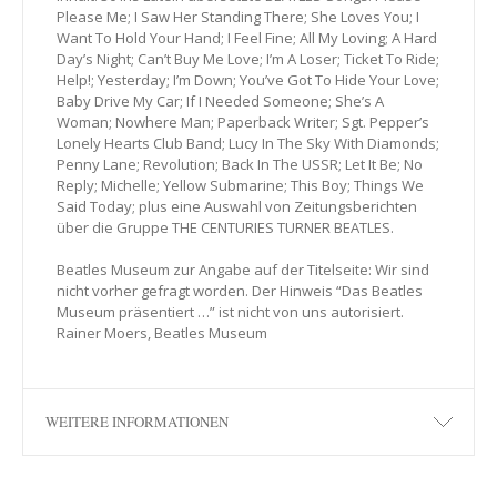
Please Me; I Saw Her Standing There; She Loves You; I
Want To Hold Your Hand; I Feel Fine; All My Loving; A Hard
Day’s Night; Can’t Buy Me Love; I’m A Loser; Ticket To Ride;
Help!; Yesterday; I’m Down; You’ve Got To Hide Your Love;
Baby Drive My Car; If I Needed Someone; She’s A
Woman; Nowhere Man; Paperback Writer; Sgt. Pepper’s
Lonely Hearts Club Band; Lucy In The Sky With Diamonds;
Penny Lane; Revolution; Back In The USSR; Let It Be; No
Reply; Michelle; Yellow Submarine; This Boy; Things We
Said Today; plus eine Auswahl von Zeitungsberichten
über die Gruppe THE CENTURIES TURNER BEATLES.
Beatles Museum zur Angabe auf der Titelseite: Wir sind
nicht vorher gefragt worden. Der Hinweis “Das Beatles
Museum präsentiert …” ist nicht von uns autorisiert.
Rainer Moers, Beatles Museum
WEITERE INFORMATIONEN