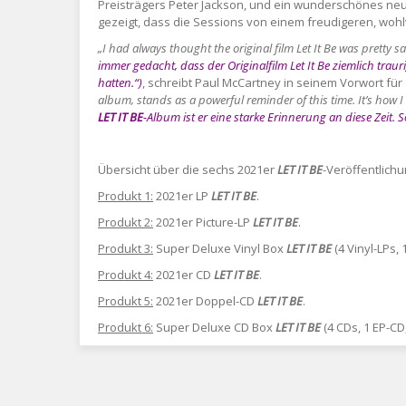
Preisträgers Peter Jackson, und ein wunderschönes neu
gezeigt, dass die Sessions von einem freudigeren, woh
„I had always thought the original film Let It Be was pretty
immer gedacht, dass der Originalfilm Let It Be ziemlich trau
hatten.“)
, schreibt Paul McCartney in seinem Vorwort fü
album, stands as a powerful reminder of this time. It’s how I
LET IT BE
-Album ist er eine starke Erinnerung an diese Zeit. 
Übersicht über die sechs 2021er
LET IT BE
-Veröffentlich
Produkt 1:
2021er LP
LET IT BE
.
Produkt 2:
2021er Picture-LP
LET IT BE
.
Produkt 3:
Super Deluxe Vinyl Box
LET IT BE
(4 Vinyl-LPs, 
Produkt 4:
2021er CD
LET IT BE
.
Produkt 5:
2021er Doppel-CD
LET IT BE
.
Produkt 6:
Super Deluxe CD Box
LET IT BE
(4 CDs, 1 EP-CD,