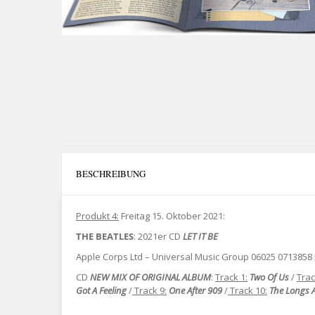
BESCHREIBUNG
Produkt 4:
Freitag 15. Oktober 2021:
THE BEATLES
: 2021er CD
LET IT BE
Apple Corps Ltd – Universal Music Group 06025 0713858 5
CD
NEW MIX OF ORIGINAL ALBUM
:
Track 1:
Two Of Us
/
Trac
Got A Feeling
/
Track 9:
One After 909
/
Track 10:
The Longs 