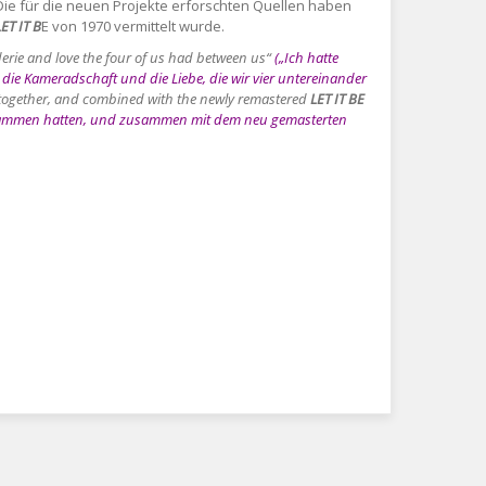
 Die für die neuen Projekte erforschten Quellen haben
LET IT B
E von 1970 vermittelt wurde.
derie and love the four of us had between us“
(„Ich hatte
t die Kameradschaft und die Liebe, die wir vier untereinander
 together, and combined with the newly remastered
LET IT BE
 zusammen hatten, und zusammen mit dem neu gemasterten