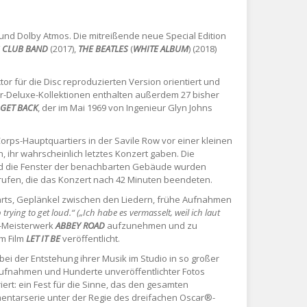
und Dolby Atmos. Die mitreißende neue Special Edition
S CLUB BAND
(2017),
THE BEATLES
(
WHITE ALBUM
) (2018)
or für die Disc reproduzierten Version orientiert und
r-Deluxe-Kollektionen enthalten außerdem 27 bisher
GET BACK
, der im Mai 1969 von Ingenieur Glyn Johns
rps-Hauptquartiers in der Savile Row vor einer kleinen
 ihr wahrscheinlich letztes Konzert gaben. Die
und die Fenster der benachbarten Gebäude wurden
ufen, die das Konzert nach 42 Minuten beendeten.
starts, Geplänkel zwischen den Liedern, frühe Aufnahmen
 trying to get loud.“
(„Ich habe es vermasselt, weil ich laut
P-Meisterwerk
ABBEY ROAD
aufzunehmen und zu
em Film
LET IT BE
veröffentlicht.
 bei der Entstehung ihrer Musik im Studio in so großer
oaufnahmen und Hunderte unveröffentlichter Fotos
ert: ein Fest für die Sinne, das den gesamten
entarserie unter der Regie des dreifachen Oscar®-