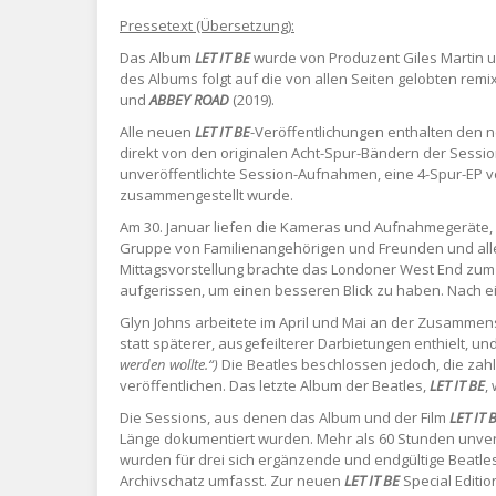
Pressetext (Übersetzung):
Das Album
LET IT BE
wurde von Produzent Giles Martin un
des Albums folgt auf die von allen Seiten gelobten re
und
ABBEY ROAD
(2019).
Alle neuen
LET IT BE
-Veröffentlichungen enthalten den ne
direkt von den originalen Acht-Spur-Bändern der Sessi
unveröffentlichte Session-Aufnahmen, eine 4-Spur-EP 
zusammengestellt wurde.
Am 30. Januar liefen die Kameras und Aufnahmegeräte, 
Gruppe von Familienangehörigen und Freunden und allen 
Mittagsvorstellung brachte das Londoner West End zum 
aufgerissen, um einen besseren Blick zu haben. Nach 
Glyn Johns arbeitete im April und Mai an der Zusammens
statt späterer, ausgefeilterer Darbietungen enthielt, u
werden wollte.“)
Die Beatles beschlossen jedoch, die zahl
veröffentlichen. Das letzte Album der Beatles,
LET IT BE
,
Die Sessions, aus denen das Album und der Film
LET IT 
Länge dokumentiert wurden. Mehr als 60 Stunden unverö
wurden für drei sich ergänzende und endgültige Beatles-
Archivschatz umfasst. Zur neuen
LET IT BE
Special Editio