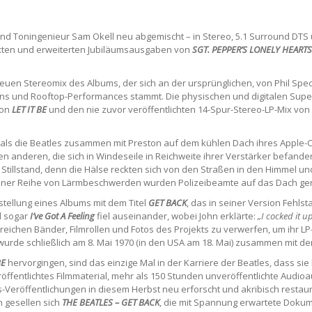
d Toningenieur Sam Okell neu abgemischt – in Stereo, 5.1 Surround DTS 
mixten und erweiterten Jubiläumsausgaben von
SGT. PEPPER’S LONELY HEART
uen Stereomix des Albums, der sich an der ursprünglichen, von Phil Spect
ons und Rooftop-Performances stammt. Die physischen und digitalen Supe
von
LET IT BE
und den nie zuvor veröffentlichten 14-Spur-Stereo-LP-Mix von
als die Beatles zusammen mit Preston auf dem kühlen Dach ihres Apple-Co
anderen, die sich in Windeseile in Reichweite ihrer Verstärker befanden,
Stillstand, denn die Hälse reckten sich von den Straßen in den Himmel 
einer Reihe von Lärmbeschwerden wurden Polizeibeamte auf das Dach ger
tellung eines Albums mit dem Titel
GET BACK
, das in seiner Version Fehl
nd sogar
I’ve Got A Feeling
fiel auseinander, wobei John erklärte:
„I cocked it up
reichen Bänder, Filmrollen und Fotos des Projekts zu verwerfen, um ihr L
 wurde schließlich am 8. Mai 1970 (in den USA am 18. Mai) zusammen mit d
BE
hervorgingen, sind das einzige Mal in der Karriere der Beatles, dass sie
ffentlichtes Filmmaterial, mehr als 150 Stunden unveröffentlichte Audi
Veröffentlichungen in diesem Herbst neu erforscht und akribisch restauri
n gesellen sich
THE BEATLES – GET BACK
, die mit Spannung erwartete Dokum