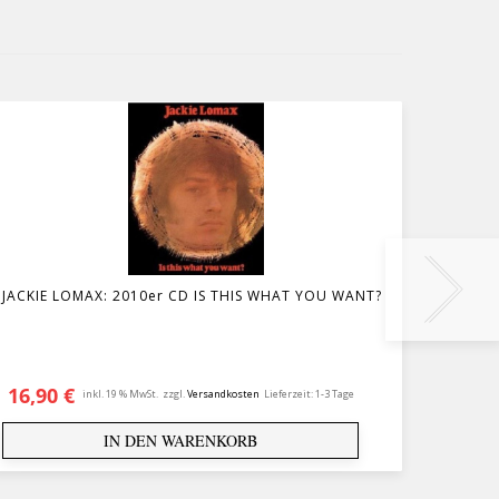
JACKIE LOMAX: 2010er CD IS THIS WHAT YOU WANT?
JONH 
THE HI
16,90
€
29,9
inkl. 19 % MwSt.
zzgl.
Versandkosten
Lieferzeit:
1-3 Tage
IN DEN WARENKORB