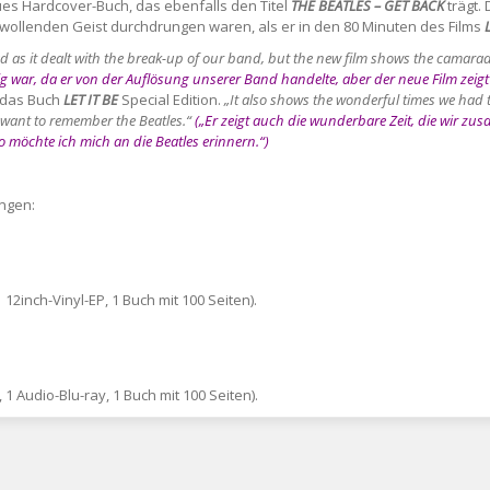
es Hardcover-Buch, das ebenfalls den Titel
THE BEATLES – GET BACK
trägt.
lwollenden Geist durchdrungen waren, als er in den 80 Minuten des Films
 sad as it dealt with the break-up of our band, but the new film shows the camara
rig war, da er von der Auflösung unserer Band handelte, aber der neue Film zeig
r das Buch
LET IT BE
Special Edition.
„It also shows the wonderful times we had
want to remember the Beatles.“
(„Er zeigt auch die wunderbare Zeit, die wir
So möchte ich mich an die Beatles erinnern.“)
ungen:
1 12inch-Vinyl-EP, 1 Buch mit 100 Seiten).
 1 Audio-Blu-ray, 1 Buch mit 100 Seiten).