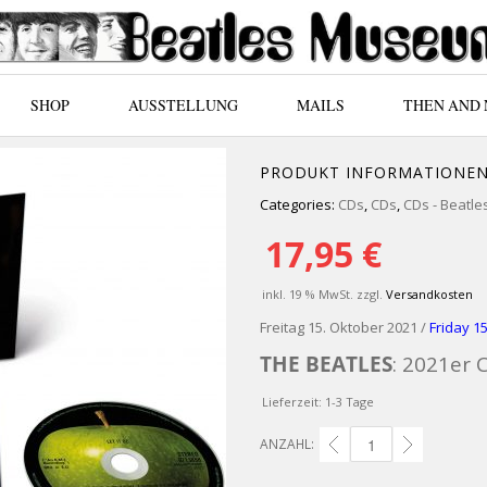
SHOP
AUSSTELLUNG
MAILS
THEN AND
PRODUKT INFORMATIONE
Categories:
CDs
,
CDs
,
CDs - Beatle
17,95
€
inkl. 19 % MwSt.
zzgl.
Versandkosten
Freitag 15. Oktober 2021 /
Friday 1
THE BEATLES
: 2021er
Lieferzeit:
1-3 Tage
ANZAHL:
THE BEATLES: 2021ER CD