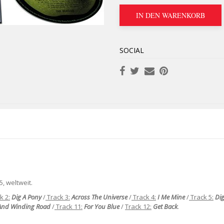
IN DEN WARENKORB
SOCIAL
, weltweit.
k 2:
Dig A Pony
/
Track 3:
Across The Universe
/
Track 4:
I Me Mine
/
Track 5:
Dig
And Winding Road
/
Track 11:
For You Blue
/
Track 12:
Get Back
.