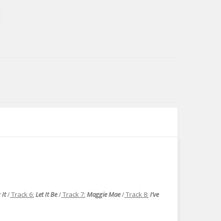
 It
/
Track 6:
Let It Be
/
Track 7:
Maggie Mae
/
Track 8:
I’ve