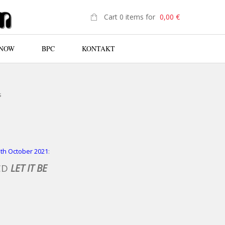
Cart 0 items for
0,00
€
 NOW
BPC
KONTAKT
N
s
5th October 2021
:
 CD
LET IT BE
 LET IT BE QUANTITY