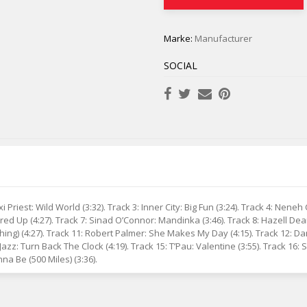
Marke:
Manufacturer
SOCIAL
 Priest: Wild World (3:32). Track 3: Inner City: Big Fun (3:24). Track 4: Neneh
l Fired Up (4:27). Track 7: Sinad O’Connor: Mandinka (3:46). Track 8: Hazell D
thing) (4:27). Track 11: Robert Palmer: She Makes My Day (4:15). Track 12: Da
Jazz: Turn Back The Clock (4:19). Track 15: T’Pau: Valentine (3:55). Track 16: S
na Be (500 Miles) (3:36).