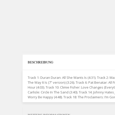
BESCHREIBUNG
Track 1: Duran Duran: All She Wants Is (4:31). Track 2: Maxi
The Way It Is (7” version) (3:26). Track 6: Pat Benatar: Al
Hour (4:03). Track 10: Climie Fisher: Love Changes (Every
Carlisle: Circle In The Sand (3:40). Track 14: Johnny Hates 
Worry Be Happy (4:48). Track 18: The Proclaimers: I’m Gon