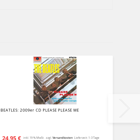
BEATLES: 2009er CD PLEASE PLEASE ME
BEATLE
24,95
€
19,9
inkl. 19 % MwSt.
zzgl.
Versandkosten
Lieferzeit:
1-3 Tage