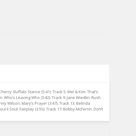
 Cherry: Buffalo Stance (5:41). Track 5: Mel & Kim: That’s
ean: Who’s Leaving Who (3:42). Track 9: Jane Wiedlin: Rush
nny Wilson: Mary’s Prayer (3:47). Track 13: Belinda
oul II Soul: Fairplay (3:55). Track 17: Bobby McFerrin: Don’t