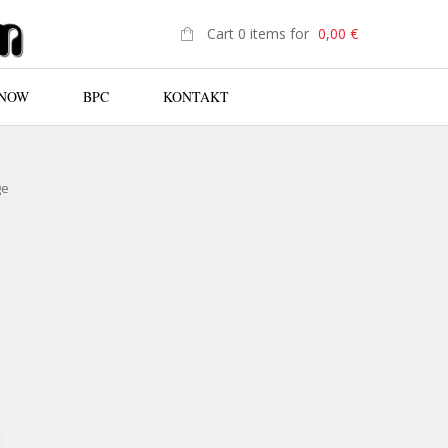
Cart 0 items for
0,00
€
 NOW
BPC
KONTAKT
N
ge
EN: CD THIS IS... 1988 QUANTITY