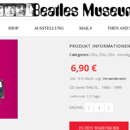
SHOP
AUSSTELLUNG
MAILS
THEN AND
PRODUKT INFORMATIONE
Categories:
CDs
,
CDs
,
CDs - sonsti
6,90
€
inkl. 19 % MwSt.
zzgl.
Versandkosten
CD-Serie THIS IS… 1960 – 1999
Lieferzeit:
1-3 Tage
ANZAHL:
VERSCHIEDENE INTERPRET
IN DEN WARENKORB