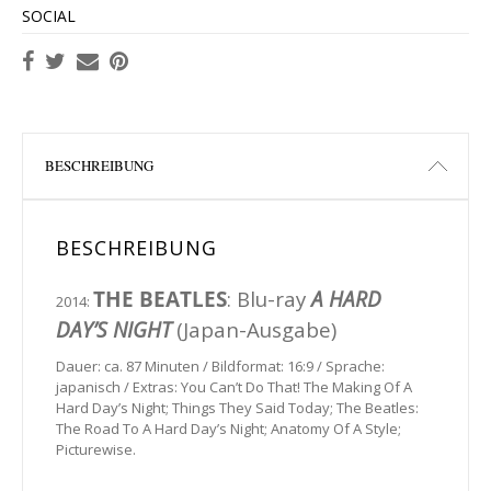
SOCIAL
BESCHREIBUNG
BESCHREIBUNG
THE BEATLES
: Blu-ray
A HARD
2014:
DAY’S NIGHT
(Japan-Ausgabe)
Dauer: ca. 87 Minuten / Bildformat: 16:9 / Sprache:
japanisch / Extras: You Can’t Do That! The Making Of A
Hard Day’s Night; Things They Said Today; The Beatles:
The Road To A Hard Day’s Night; Anatomy Of A Style;
Picturewise.