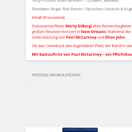
Sony Pictures Entertainment / 12558891, weltweit.
Filmdaten: Regie: Rob Reiner / Sprachen: Deutsch & Engli
Inhalt (Pressetext):
Dokumentarfilmer
Marty DiBergi
(Rob Reiner) begleitet
großen Reunion-Konzert in
New Orleans
. Während die 
Unterstützung von
Paul McCartney
und
Elton John
.
Ob das Comeback den legendären Platz der Band in der 
Mit Gastauftritt von Paul McCartney – ein Pflichtkau
WEITERE INFORMATIONEN