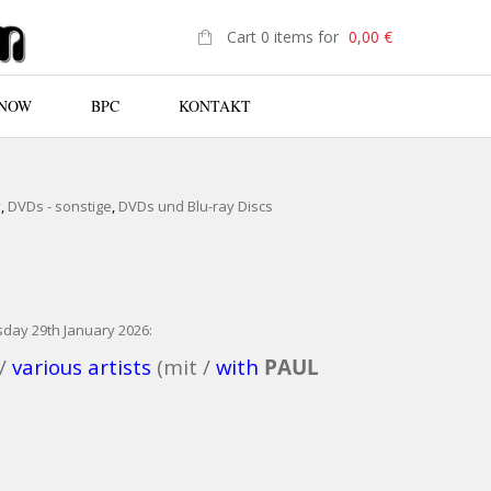
Cart 0 items for
0,00
€
 NOW
BPC
KONTAKT
N
y
,
DVDs - sonstige
,
DVDs und Blu-ray Discs
sday 29th January 2026:
 /
various artists
(mit /
with
PAUL