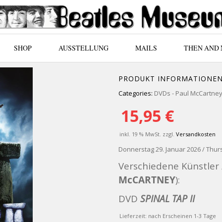
SHOP
AUSSTELLUNG
MAILS
THEN AND
PRODUKT INFORMATIONE
Categories:
DVDs - Paul McCartne
15,95
€
inkl. 19 % MwSt.
zzgl.
Versandkosten
Donnerstag 29. Januar 2026 / Thur
Verschiedene Künstler
McCARTNEY
):
DVD
SPINAL TAP II
Lieferzeit:
nach Erscheinen 1-3 Tage