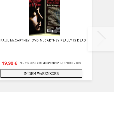
PAUL McCARTNEY: DVD McCARTNEY REALLY IS DEAD
über 
19,90
€
14,9
inkl. 19 % MwSt.
zzgl.
Versandkosten
Lieferzeit:
1-3 Tage
IN DEN WARENKORB