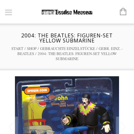
2004: THE BEATLES: FIGUREN-SET
YELLOW SUBMARINE
START
/
SHOP
/
GEBRAUCHTE EINZELSTÜCKE
/
GEBR. EINZ. -
BEATLES
/ 2004: THE BEATLES: FIGUREN-SET YELLOW
SUBMARINE