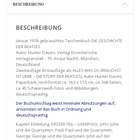
BESCHREIBUNG
BESCHREIBUNG
Januar 1978: gebrauchtes Taschenbuch DIE GESCHICHTE
DER BEATLES.
Autor: Hunter Davies. Verlag: Droemersche
Verlagsanstalt – Th. Knaur Nachf., München,
Deutschland.
Zweitauflage (Erstauflage als ALLES WAS DU BRAUCHST
IST LIEBE – DIE STORY DER BEATLES), Autor Hunter Davies.
Paperback, Hochformat ca. 18,0 x 11,5 cm, ca. 368 Seiten,
ca. 45 Schwarzweiß-Fotos und Abbildungen,
deutschsprachig.
Der Buchumschlag weist minimale Abnutzungen auf,
ansonsten ist das Buch in Ordnung und
deutschsprachig.
Kapitel: Einleitung. ERSTER TEIL – LIVERPOOL: John; John
und die Quarrymen; Paul; Paul und die Quarrymen;
George; George und die Quarrymen; John auf der