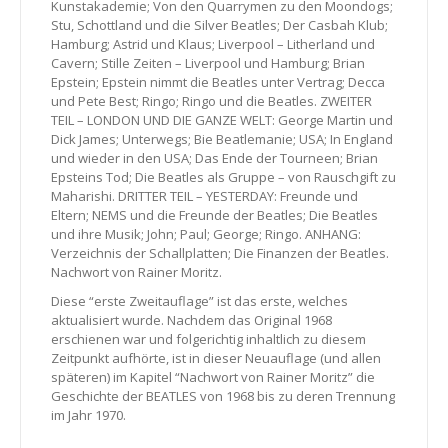
Kunstakademie; Von den Quarrymen zu den Moondogs;
Stu, Schottland und die Silver Beatles; Der Casbah Klub;
Hamburg; Astrid und Klaus; Liverpool – Litherland und
Cavern; Stille Zeiten – Liverpool und Hamburg; Brian
Epstein; Epstein nimmt die Beatles unter Vertrag; Decca
und Pete Best; Ringo; Ringo und die Beatles. ZWEITER
TEIL – LONDON UND DIE GANZE WELT: George Martin und
Dick James; Unterwegs; Bie Beatlemanie; USA; In England
und wieder in den USA; Das Ende der Tourneen; Brian
Epsteins Tod; Die Beatles als Gruppe – von Rauschgift zu
Maharishi. DRITTER TEIL – YESTERDAY: Freunde und
Eltern; NEMS und die Freunde der Beatles; Die Beatles
und ihre Musik; John; Paul; George; Ringo. ANHANG:
Verzeichnis der Schallplatten; Die Finanzen der Beatles.
Nachwort von Rainer Moritz.
Diese “erste Zweitauflage” ist das erste, welches
aktualisiert wurde. Nachdem das Original 1968
erschienen war und folgerichtig inhaltlich zu diesem
Zeitpunkt aufhörte, ist in dieser Neuauflage (und allen
späteren) im Kapitel “Nachwort von Rainer Moritz” die
Geschichte der BEATLES von 1968 bis zu deren Trennung
im Jahr 1970.