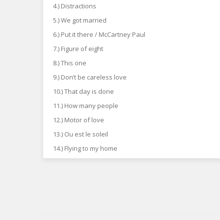
4.) Distractions
5.) We got married
6.) Put it there / McCartney Paul
7.) Figure of eight
8.) This one
9.) Don’t be careless love
10.) That day is done
11.) How many people
12.) Motor of love
13.) Ou est le soleil
14.) Flying to my home