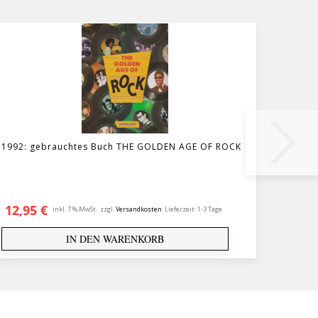
1992: gebrauchtes Buch THE GOLDEN AGE OF ROCK
gebrau
12,95
€
5,00
inkl. 7 % MwSt.
zzgl.
Versandkosten
Lieferzeit:
1-3 Tage
IN DEN WARENKORB