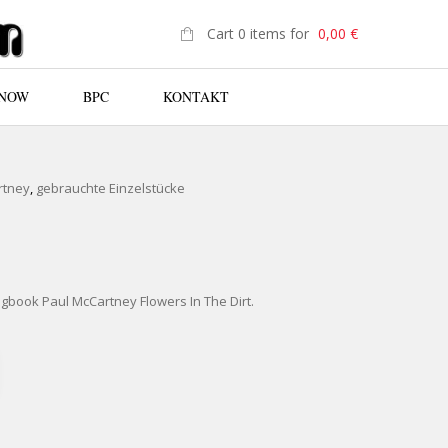
Cart 0 items for
0,00
€
 NOW
BPC
KONTAKT
N
artney
,
gebrauchte Einzelstücke
book Paul McCartney Flowers In The Dirt.