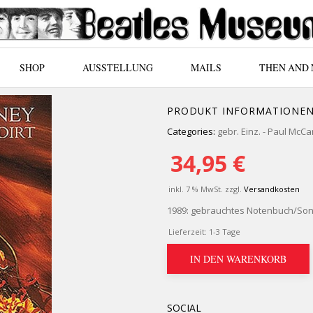
SHOP
AUSSTELLUNG
MAILS
THEN AND
PRODUKT INFORMATIONE
Categories:
gebr. Einz. - Paul McC
34,95
€
inkl. 7 % MwSt.
zzgl.
Versandkosten
1989: gebrauchtes Notenbuch/Song
Lieferzeit:
1-3 Tage
IN DEN WARENKORB
SOCIAL