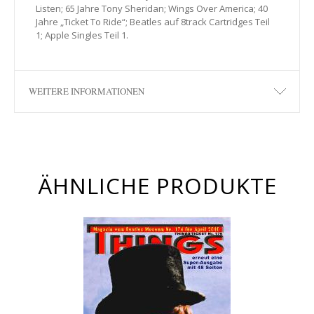
Listen; 65 Jahre Tony Sheridan; Wings Over America; 40
Jahre „Ticket To Ride“; Beatles auf 8track Cartridges Teil
1; Apple Singles Teil 1.
WEITERE INFORMATIONEN
ÄHNLICHE PRODUKTE