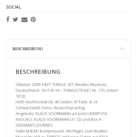
SOCIAL
BESCHREIBUNG
BESCHREIBUNG
Oktober 2009: HEFT THINGS 167. Beatles Museum,
Deutschland. 1617-8114 – THINGS/TICKET Nr. 170. (intern
1013)
Heft; Hochformat A5; 40 Seiten; 97 Farb- & 14
Schwarzweiß-Fotos; deutschsprachig.
Angebote: KLAUS VOORMANN-art print LIVERPOOL
RASCALS. KLAUS VOORMANN-LP, CD und Box A
SIDEMAN’S JOURNEY.
Hallo M.B.M.! & Impressum: Wichtiges zum Beatles
Museum und zu THINGS; inklusive Daten zur PAUL