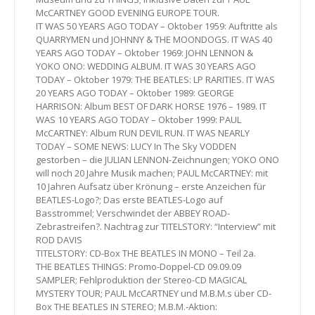
McCARTNEY GOOD EVENING EUROPE TOUR.
IT WAS 50 YEARS AGO TODAY – Oktober 1959: Auftritte als
QUARRYMEN und JOHNNY & THE MOONDOGS. IT WAS 40
YEARS AGO TODAY – Oktober 1969: JOHN LENNON &
YOKO ONO: WEDDING ALBUM. IT WAS 30 YEARS AGO
TODAY – Oktober 1979: THE BEATLES: LP RARITIES. IT WAS
20 YEARS AGO TODAY – Oktober 1989: GEORGE
HARRISON: Album BEST OF DARK HORSE 1976 – 1989. IT
WAS 10 YEARS AGO TODAY – Oktober 1999: PAUL
McCARTNEY: Album RUN DEVIL RUN. IT WAS NEARLY
TODAY – SOME NEWS: LUCY In The Sky VODDEN
gestorben – die JULIAN LENNON-Zeichnungen; YOKO ONO
will noch 20 Jahre Musik machen; PAUL McCARTNEY: mit
10 Jahren Aufsatz über Krönung – erste Anzeichen für
BEATLES-Logo?; Das erste BEATLES-Logo auf
Basstrommel; Verschwindet der ABBEY ROAD-
Zebrastreifen?. Nachtrag zur TITELSTORY: “Interview” mit
ROD DAVIS
TITELSTORY: CD-Box THE BEATLES IN MONO – Teil 2a.
THE BEATLES THINGS: Promo-Doppel-CD 09.09.09
SAMPLER; Fehlproduktion der Stereo-CD MAGICAL
MYSTERY TOUR; PAUL McCARTNEY und M.B.M.s über CD-
Box THE BEATLES IN STEREO; M.B.M.-Aktion: