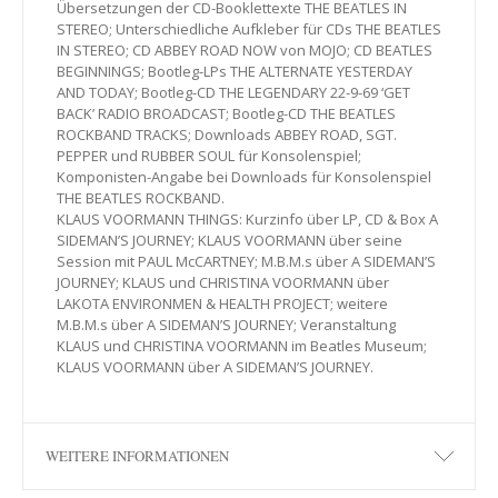
Übersetzungen der CD-Booklettexte THE BEATLES IN
STEREO; Unterschiedliche Aufkleber für CDs THE BEATLES
IN STEREO; CD ABBEY ROAD NOW von MOJO; CD BEATLES
BEGINNINGS; Bootleg-LPs THE ALTERNATE YESTERDAY
AND TODAY; Bootleg-CD THE LEGENDARY 22-9-69 ‘GET
BACK’ RADIO BROADCAST; Bootleg-CD THE BEATLES
ROCKBAND TRACKS; Downloads ABBEY ROAD, SGT.
PEPPER und RUBBER SOUL für Konsolenspiel;
Komponisten-Angabe bei Downloads für Konsolenspiel
THE BEATLES ROCKBAND.
KLAUS VOORMANN THINGS: Kurzinfo über LP, CD & Box A
SIDEMAN’S JOURNEY; KLAUS VOORMANN über seine
Session mit PAUL McCARTNEY; M.B.M.s über A SIDEMAN’S
JOURNEY; KLAUS und CHRISTINA VOORMANN über
LAKOTA ENVIRONMEN & HEALTH PROJECT; weitere
M.B.M.s über A SIDEMAN’S JOURNEY; Veranstaltung
KLAUS und CHRISTINA VOORMANN im Beatles Museum;
KLAUS VOORMANN über A SIDEMAN’S JOURNEY.
WEITERE INFORMATIONEN