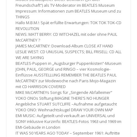
Freundschaft“) als TV-Moderator im BEATLES Museum
Impressum: Informationen zum BEATLES Museum und zu
THINGS
Hallo M.B.M.!: Spät erfüllte Erwartungen: TOK TOK TOK-CD
REVOLUTION
NEWS: MATT BERRY: CD WITCHAZEL mit oder ohne PAUL
McCARTNEY ?
JAMES McCARTNEY: Download-Album CLOSE AT HAND
LESLIE WEST: CD UNUSUAL SUSPECTS; BILL FRISELL: CD ALL
WE ARE SAYING
BEATLES-Puppen in „Augsburger Puppenkisten“-Museum
JOHN, PAUL, GEORGE und RINGO – vier Kosmologie-
Einflüsse AUSSTELLUNG REMEMBER THE BEATLES PAUL
McCARTNEY zur Modewoche nach Paris Mojo-Magazin
mit CD HARRISON COVERED
MIKE McCARTNEYs Songs für „Singende Abfalleimer“
YOKO ONOs Stiftung IMAGINE THERE’S NO HUNGER
Angebliche STUART SUTCLIFFE –Aufnahme aufgetaucht
YOKO ONO: Weihnachtskugel DRAW YOUR OWN MAP
EMI MUSIC: Aufgeteilt und verkauft an UNIVERSAL und
SONY inklusive Kurzinfo: BEATLES-Fotos 1963 und 1969 im
EMI-Gebäude in London
IT WAS 50 YEARS AGO TODAY – September 1961: Auftritte