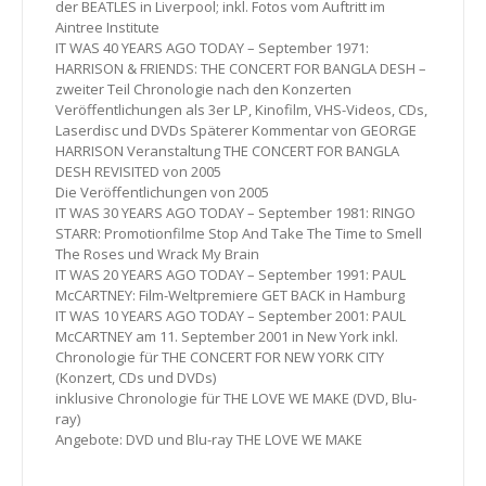
der BEATLES in Liverpool; inkl. Fotos vom Auftritt im
Aintree Institute
IT WAS 40 YEARS AGO TODAY – September 1971:
HARRISON & FRIENDS: THE CONCERT FOR BANGLA DESH –
zweiter Teil Chronologie nach den Konzerten
Veröffentlichungen als 3er LP, Kinofilm, VHS-Videos, CDs,
Laserdisc und DVDs Späterer Kommentar von GEORGE
HARRISON Veranstaltung THE CONCERT FOR BANGLA
DESH REVISITED von 2005
Die Veröffentlichungen von 2005
IT WAS 30 YEARS AGO TODAY – September 1981: RINGO
STARR: Promotionfilme Stop And Take The Time to Smell
The Roses und Wrack My Brain
IT WAS 20 YEARS AGO TODAY – September 1991: PAUL
McCARTNEY: Film-Weltpremiere GET BACK in Hamburg
IT WAS 10 YEARS AGO TODAY – September 2001: PAUL
McCARTNEY am 11. September 2001 in New York inkl.
Chronologie für THE CONCERT FOR NEW YORK CITY
(Konzert, CDs und DVDs)
inklusive Chronologie für THE LOVE WE MAKE (DVD, Blu-
ray)
Angebote: DVD und Blu-ray THE LOVE WE MAKE