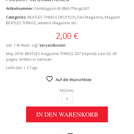
Artikelnummer:
FanMagazin-B-0863-Things267
Categories:
BEATLES THINGS DEUTSCH
,
Fan-Magazine
,
Magazin
BEATLES THINGS
,
weitere Magazine etc.
2,00
€
inkl. 7 % MwSt.
zzgl.
Versandkosten
May 2016: BEATLES magazine THINGS 267 (reprint); size A5; 40
pages; written in German
Lieferzeit:
1-3 Tage
Auf die Wunschliste
ANZAHL:
BEATLES-MAGAZIN THINGS 267 (NACHDRUCK
IN DEN WARENKORB