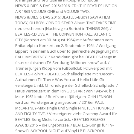
Anfänge) und Rechtsstreit mit Apple Computer.
NEWS & DIES & DAS 2015/2016: CDs THE BEATLES LIVE ON
AIR 1963 VOLUME ONE und VOLUME TWO.
NEWS & DIES & DAS 2016: BEATLES-Buch I SAW A FILM
TODAY, OH BOY!. / RINGO STARR-Album TIME TAKES TIME
neu erschienen (Nachtrag zu Bericht in THINGS 266). /
BEATLES-CD LIVE AT THE CONVENTION HALL, ATLANTIC
CITY (Konzert am 30. August 1964) mit Aufnahmen vom
Philadelphia-Konzert am 2. September 1964. / Wolfgang
Lippert in seinem Buch über folgenreiche Begegnung mit
PAUL McCARTNEY. / Kandidatin gibt bei BEATLES-Frage in
österreichischen TV-Sendung “Millionenshow” auf. /
Trainer Jürgen Klopp vom Fußballclub FC Liverpool mit
BEATLES-T-Shirt. / BEATLES-Schellackplatte mit “Decca”-
Aufnahmen Till There Was You und Hello Little Girl
versteigert; inkl. Chronologie der Schellack-Schallplatte. /
Haus versteigert, in dem RINGO STARR von 1945/’46 bis
Mitte 1963 lebte. / Brief von elfjährigem JOHN LENNON
wird zur Versteigerung angeboten. / 2016er PAUL
McCARTNEY-Maxisingle und Single NINETEEN HUNDRED
AND EIGHTY FIVE. / Versteigerer zieht Grammy-Award für
BEATLES-Song Michelle zurück. / BEATLES RELEASE
AWARD 2015 – die Ergebnisse. / BEATLES-Songs für TV-
Show BLACKPOOL NIGHT auf Vinyl-LP BLACKPOOL