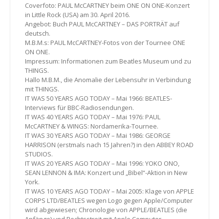
Coverfoto: PAUL McCARTNEY beim ONE ON ONE-Konzert
in Little Rock (USA) am 30. April 2016.
Angebot: Buch PAUL McCARTNEY – DAS PORTRÄT auf
deutsch.
M.B.M.s: PAUL McCARTNEY-Fotos von der Tournee ONE
ON ONE.
Impressum: Informationen zum Beatles Museum und zu
THINGS.
Hallo M.B.M., die Anomalie der Lebensuhr in Verbindung
mit THINGS.
IT WAS 50 YEARS AGO TODAY – Mai 1966: BEATLES-
Interviews für BBC-Radiosendungen.
IT WAS 40 YEARS AGO TODAY – Mai 1976: PAUL
McCARTNEY & WINGS: Nordamerika-Tournee.
IT WAS 30 YEARS AGO TODAY – Mai 1986: GEORGE
HARRISON (erstmals nach 15 Jahren?) in den ABBEY ROAD
STUDIOS.
IT WAS 20 YEARS AGO TODAY – Mai 1996: YOKO ONO,
SEAN LENNON & IMA: Konzert und „Bibel“-Aktion in New
York.
IT WAS 10 YEARS AGO TODAY – Mai 2005: Klage von APPLE
CORPS LTD/BEATLES wegen Logo gegen Apple/Computer
wird abgewiesen; Chronologie von APPLE/BEATLES (die