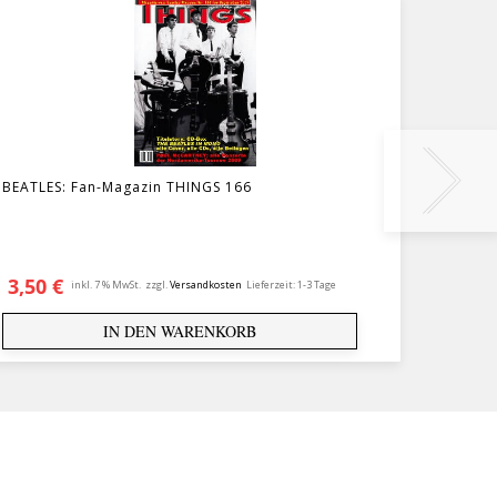
BEATLES: Fan-Magazin THINGS 166
Deutsc
3,50
€
3,75
inkl. 7 % MwSt.
zzgl.
Versandkosten
Lieferzeit:
1-3 Tage
IN DEN WARENKORB