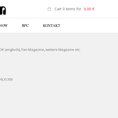
Cart 0 items for
0,00
€
 NOW
BPC
KONTAKT
N
 (englisch)
,
Fan-Magazine
,
weitere Magazine etc.
HLY) 306