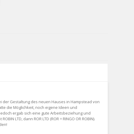
bei der Gestaltung des neuen Hauses in Hampstead von
te die Möglichkeit, noch eigene Ideen und
 jedoch ergab sich eine gute Arbeitsbeziehung und
t ROBIN LTD, dann ROR LTD (ROR = RINGO OR ROBIN).
den!