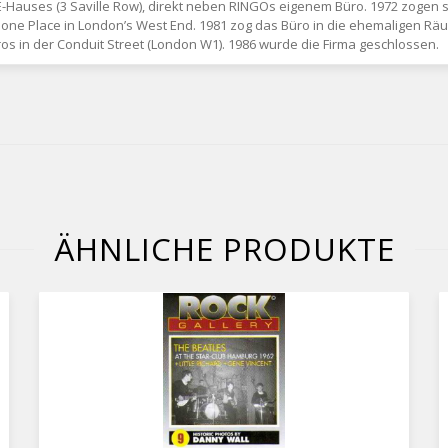
auses (3 Saville Row), direkt neben RINGOs eigenem Büro. 1972 zogen sie
ne Place in London’s West End. 1981 zog das Büro in die ehemaligen Räum
s in der Conduit Street (London W1). 1986 wurde die Firma geschlossen.
ÄHNLICHE PRODUKTE