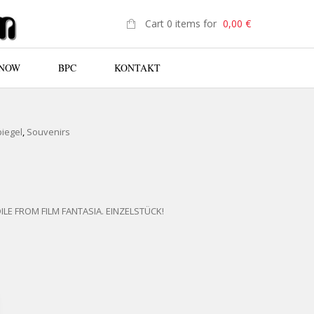
Cart 0 items for
0,00
€
 NOW
BPC
KONTAKT
N
piegel
,
Souvenirs
LE FROM FILM FANTASIA. EINZELSTÜCK!
CROCODILE FROM FILM FANTASIA QUANTITY