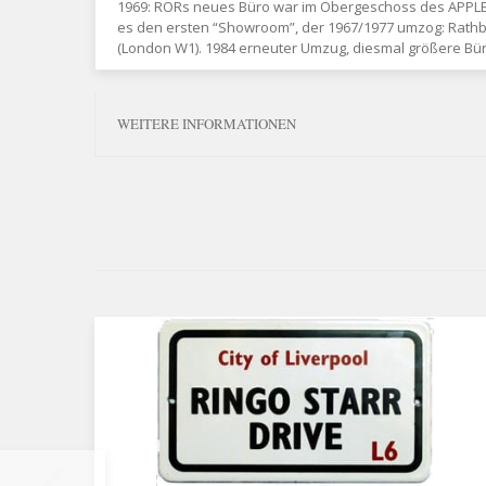
1969: RORs neues Büro war im Obergeschoss des APPLE-H
es den ersten “Showroom”, der 1967/1977 umzog: Rathbo
(London W1). 1984 erneuter Umzug, diesmal größere Büro
WEITERE INFORMATIONEN