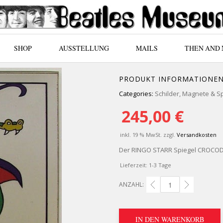
SHOP
AUSSTELLUNG
MAILS
THEN AND
PRODUKT INFORMATIONE
Categories:
Schilder, Magnete & S
245,00
€
inkl. 19 % MwSt.
zzgl.
Versandkosten
Der RINGO STARR Spiegel CROCODI
Lieferzeit:
1-3 Tage
ANZAHL:
RINGO STARR SPIEGEL 
IN DEN WARENKORB