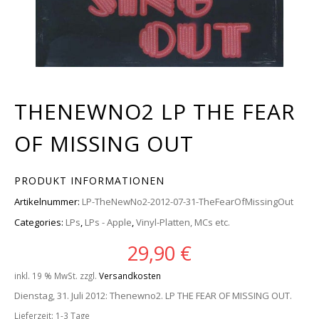
THENEWNO2 LP THE FEAR
OF MISSING OUT
PRODUKT INFORMATIONEN
Artikelnummer:
LP-TheNewNo2-2012-07-31-TheFearOfMissingOut
Categories:
LPs
,
LPs - Apple
,
Vinyl-Platten, MCs etc.
29,90
€
inkl. 19 % MwSt.
zzgl.
Versandkosten
Dienstag, 31. Juli 2012: Thenewno2. LP THE FEAR OF MISSING OUT.
Lieferzeit:
1-3 Tage