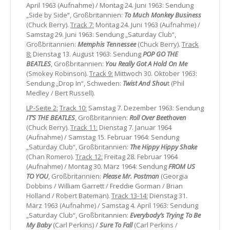
April 1963 (Aufnahme) / Montag 24. Juni 1963: Sendung
„Side by Side“, Großbritannien:
To Much Monkey Business
(Chuck Berry).
Track 7:
Montag 24. Juni 1963 (Aufnahme) /
Samstag 29. Juni 1963: Sendung „Saturday Club“,
Großbritannien:
Memphis
Tennessee
(Chuck Berry).
Track
8:
Dienstag 13. August 1963: Sendung
POP GO THE
BEATLES
, Großbritannien:
You Really Got A Hold On Me
(Smokey Robinson).
Track 9:
Mittwoch 30. Oktober 1963:
Sendung „Drop In“, Schweden:
Twist And Shou
t (Phil
Medley / Bert Russell).
LP-Seite 2:
Track 10:
Samstag 7. Dezember 1963: Sendung
IT’S THE BEATLES
, Großbritannien:
Roll Over Beethoven
(Chuck Berry).
Track 11:
Dienstag 7. Januar 1964
(Aufnahme) / Samstag 15. Februar 1964: Sendung
„Saturday Club“, Großbritannien:
The Hippy Hippy Shake
(Chan Romero).
Track 12:
Freitag 28. Februar 1964
(Aufnahme) / Montag 30. März 1964: Sendung
FROM US
TO YOU
, Großbritannien:
Please Mr. Postman
(Georgia
Dobbins / William Garrett / Freddie Gorman / Brian
Holland / Robert Bateman).
Track 13-14:
Dienstag 31.
März 1963 (Aufnahme) / Samstag 4. April 1963: Sendung
„Saturday Club“, Großbritannien:
Everybody’s Trying To Be
My Baby
(Carl Perkins) /
Sure To Fall
(Carl Perkins /