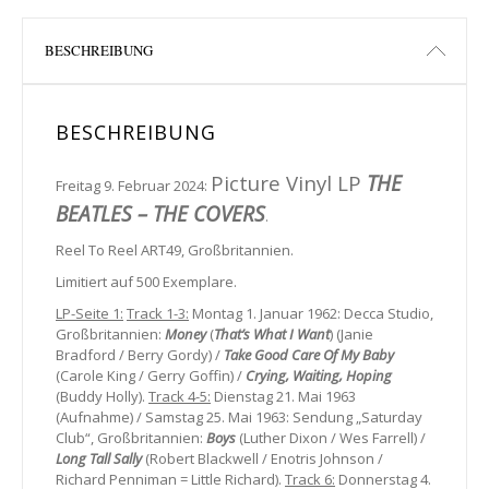
BESCHREIBUNG
BESCHREIBUNG
Picture Vinyl LP
THE
Freitag 9. Februar 2024:
BEATLES – THE COVERS
.
Reel To Reel ART49, Großbritannien.
Limitiert auf 500 Exemplare.
LP-Seite 1:
Track 1-3:
Montag 1. Januar 1962: Decca Studio,
Großbritannien:
Money
(
That’s What I Want
) (Janie
Bradford / Berry Gordy) /
Take Good Care Of My Baby
(Carole King / Gerry Goffin) /
Crying, Waiting, Hoping
(Buddy Holly).
Track 4-5:
Dienstag 21. Mai 1963
(Aufnahme) / Samstag 25. Mai 1963: Sendung „Saturday
Club“, Großbritannien:
Boys
(Luther Dixon / Wes Farrell) /
Long Tall Sally
(Robert Blackwell / Enotris Johnson /
Richard Penniman = Little Richard).
Track 6:
Donnerstag 4.