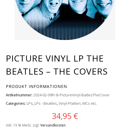
PICTURE VINYL LP THE
BEATLES – THE COVERS
PRODUKT INFORMATIONEN
Artikelnummer:
2024-02-09Fr-B-PictureVinyl-BatlesTheCover
Categories:
LPs
,
LPs - Beatles
,
Vinyl-Platten, MCs etc.
34,95
€
inkl. 19 % MwSt.
zzgl.
Versandkosten