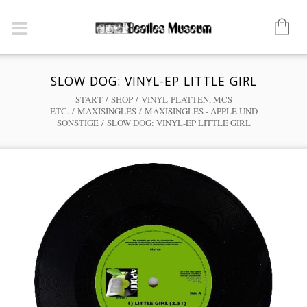
SLOW DOG: VINYL-EP LITTLE GIRL
START
/
SHOP
/
VINYL-PLATTEN, MCS
ETC.
/
MAXISINGLES
/
MAXISINGLES - APPLE UND
SONSTIGE
/ SLOW DOG: VINYL-EP LITTLE GIRL