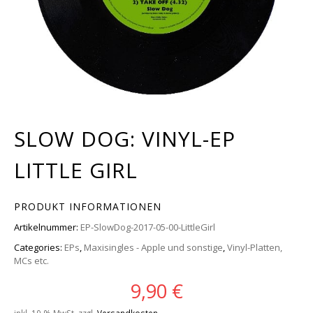
SLOW DOG: VINYL-EP
LITTLE GIRL
PRODUKT INFORMATIONEN
Artikelnummer:
EP-SlowDog-2017-05-00-LittleGirl
Categories:
EPs
,
Maxisingles - Apple und sonstige
,
Vinyl-Platten,
MCs etc.
9,90
€
inkl. 19 % MwSt.
zzgl.
Versandkosten