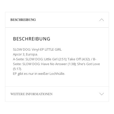
BESCHREIBUNG
BESCHREIBUNG
SLOW DOG: Vinyl-EP LITTLE GIRL
Apcor 3, Europa.
A-Seite: SLOW DOG: Little Girl (2:51); Take Off (4:32). / B-
Seite: SLOW DOG: Have No Answer (1:38); She’s Got Love
(5:17).
EP gibt es nur in weißer Lochhülle.
WEITERE INFORMATIONEN