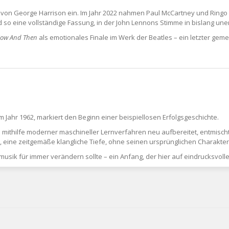
e von George Harrison ein. Im Jahr 2022 nahmen Paul McCartney und Ringo 
o eine vollständige Fassung, in der John Lennons Stimme in bislang unerre
ow And Then
als emotionales Finale im Werk der Beatles – ein letzter gem
em Jahr 1962, markiert den Beginn einer beispiellosen Erfolgsgeschichte.
s mithilfe moderner maschineller Lernverfahren neu aufbereitet, entmisch
e, eine zeitgemäße klangliche Tiefe, ohne seinen ursprünglichen Charakter 
usik für immer verändern sollte – ein Anfang, der hier auf eindrucksvolle 