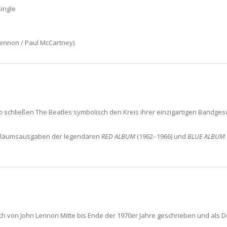
ingle
ennon / Paul McCartney)
o
schließen The Beatles symbolisch den Kreis ihrer einzigartigen Bandgesch
Jubiläumsausgaben der legendären
RED ALBUM
(1962–1966) und
BLUE ALBUM
glich von John Lennon Mitte bis Ende der 1970er Jahre geschrieben und al