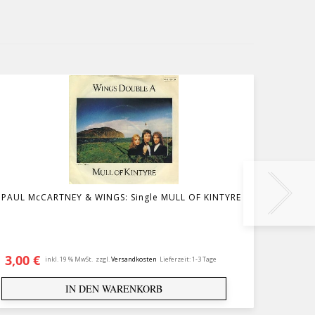
PAUL McCARTNEY & WINGS: Single MULL OF KINTYRE
GEORGE
YOU
3,00
€
15,0
inkl. 19 % MwSt.
zzgl.
Versandkosten
Lieferzeit:
1-3 Tage
IN DEN WARENKORB