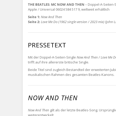
THE BEATLES: MC NOW AND THEN
– Doppel-A-Seiten-S
Apple / Universal 06024 584 517 9, weltweit erhältlich
Seite 1:
Now And Then
Seite 2:
Love Me Do (1962 single version / 2023 mix)
(John L
PRESSETEXT
Mit der Doppel-A-Seiten-Single
Now And Then / Love Me D
trifft auf ihre allererste britische Single.
Beide Titel sind zugleich Bestandteil der erweiterten 
musikalischen Rahmen des gesamten Beatles-Kanons.
NOW AND THEN
Now And Then
gilt als der letzte Beatles-Song. Ursprün
weiterentwickelt.