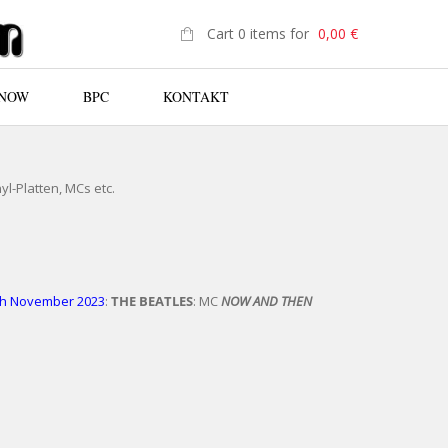
Cart 0 items for
0,00
€
 NOW
BPC
KONTAKT
N
nyl-Platten, MCs etc.
3th November 2023
:
THE BEATLES
: MC
NOW AND THEN