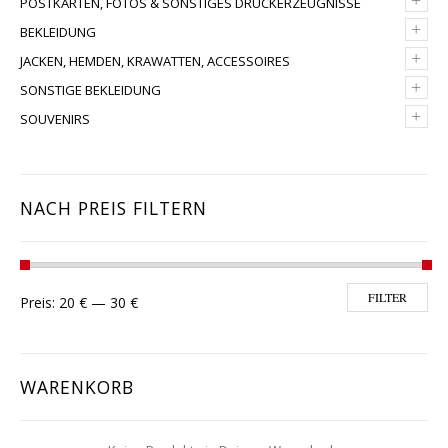
POSTKARTEN, FOTOS & SONSTIGES DRUCKERZEUGNISSE
+
BEKLEIDUNG
+
JACKEN, HEMDEN, KRAWATTEN, ACCESSOIRES
+
SONSTIGE BEKLEIDUNG
+
SOUVENIRS
NACH PREIS FILTERN
Min. Preis
Max. Preis
FILTER
Preis:
20 €
—
30 €
WARENKORB