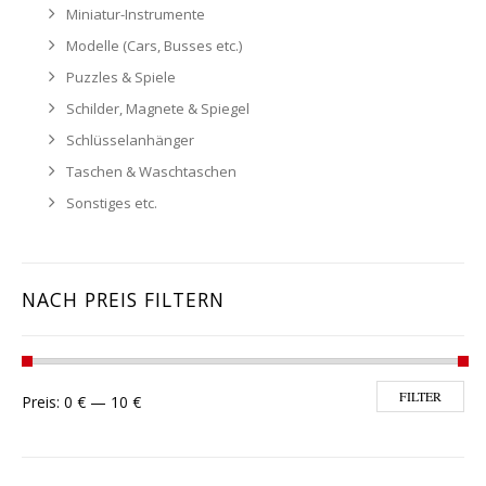
Miniatur-Instrumente
Modelle (Cars, Busses etc.)
Puzzles & Spiele
Schilder, Magnete & Spiegel
Schlüsselanhänger
Taschen & Waschtaschen
Sonstiges etc.
NACH PREIS FILTERN
Min. Preis
Max. Preis
FILTER
Preis:
0 €
—
10 €