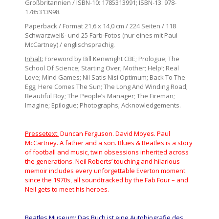
Großbritannien / ISBN-10: 1785313991; ISBN-13: 978-
1785313998.
Paperback / Format 21,6 x 14,0 cm / 224 Seiten / 118
Schwarzweiß- und 25 Farb-Fotos (nur eines mit Paul
McCartney) / englischsprachig.
Inhalt:
Foreword by Bill Kenwright CBE; Prologue; The
School Of Science; Starting Over; Mother; Help!; Real
Love; Mind Games; Nil Satis Nisi Optimum; Back To The
Egg; Here Comes The Sun; The Long And Winding Road;
Beautiful Boy; The People’s Manager; The Fireman;
Imagine; Epilogue; Photographs; Acknowledgements.
Pressetext:
Duncan Ferguson. David Moyes. Paul
McCartney. A father and a son. Blues & Beatles is a story
of football and music, twin obsessions inherited across
the generations. Neil Roberts’ touching and hilarious
memoir includes every unforgettable Everton moment
since the 1970s, all soundtracked by the Fab Four – and
Neil gets to meet his heroes.
Beatles Museum:
Das Buch ist eine Autobiografie des