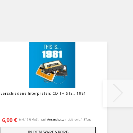
verschiedene Interpreten: CD THIS IS… 1981
BEATLE
6,90
€
19,9
inkl. 19 % MwSt.
zzgl.
Versandkosten
Lieferzeit:
1-3 Tage
IN DEN WARENKORB