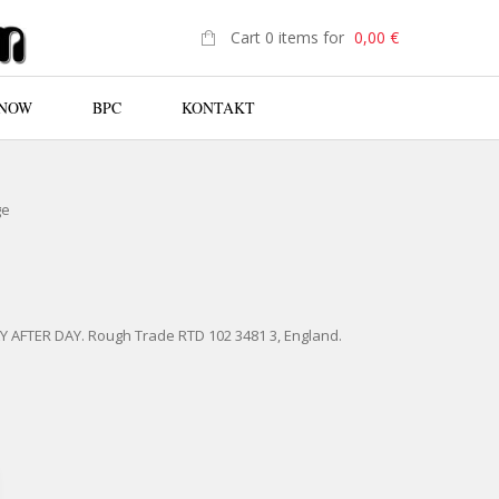
Cart 0 items for
0,00
€
 NOW
BPC
KONTAKT
N
ge
Y AFTER DAY. Rough Trade RTD 102 3481 3, England.
-CD DAY AFTER DAY QUANTITY