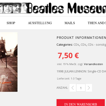
SHOP
AUSSTELLUNG
MAILS
THEN AND
PRODUKT INFORMATIONE
Categories:
CDs
,
CDs
,
CDs - sonsti
7,50
€
inkl. 19 % MwSt.
zzgl.
Versandkosten
1998: JULIAN LENNON: Single-CD DA
Lieferzeit:
1-3 Tage
ANZAHL:
JULIAN LENNON: SINGLE
IN DEN WARENKORB