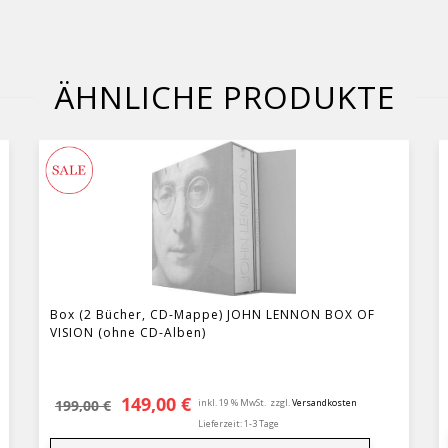
ÄHNLICHE PRODUKTE
Box (2 Bücher, CD-Mappe) JOHN LENNON BOX OF
VISION (ohne CD-Alben)
Ursprünglicher Preis war: 199,00 €
Aktueller Preis ist: 149,00 €.
149,00
€
199,00
€
inkl. 19 % MwSt.
zzgl.
Versandkosten
Lieferzeit:
1-3 Tage