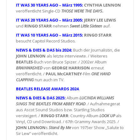
IT WAS 30 YEARS AGO – März 1995:
CYNTHIA LENNON
veröffentlicht Single-CD
THOSE WERE THE DAYS
.
IT WAS 20 YEARS AGO – März 2005:
JERRY LEE LEWIS
und
RINGO STARR
nehmen
Sweet Little Sixteen
auf.
IT WAS 10 YEARS AGO – März 2015:
RINGO STARR
besucht Capitol Record Studios.
NEWS & DIES & DAS bis 2024:
Buch der Journalistin, die
JOHN LENNON
als letzte interviewte. / Weiteres
BEATLES
-Buch von Bruce Spizer. / 2002er Album
BRAINWASHED
von
GEORGE HARRISON
erneut
veröffentlicht. /
PAUL McCARTNEY
-Film
ONE HAND
CLAPPING
nun auch im TV.
BEATLES RELEASE AWARDS 2024
.
NEWS & DIES & DAS 2025:
Album
LUCINDA WILLIAMS
SINGS THE BEATLES FROM ABBEY ROAD
. / Aufnahmegerat
aus Ascot Sound Studios bzw. Startling Studios
versteigert. /
RINGO STARR
: Country-Album
LOOK UP
als
Vinyl, CD und Download. / 67th Grammy Awards 2025. /
JOHN LENNON
s
Stand By Me
von 1975er Show „Salute to
Sir Lew“ veröffentlicht.