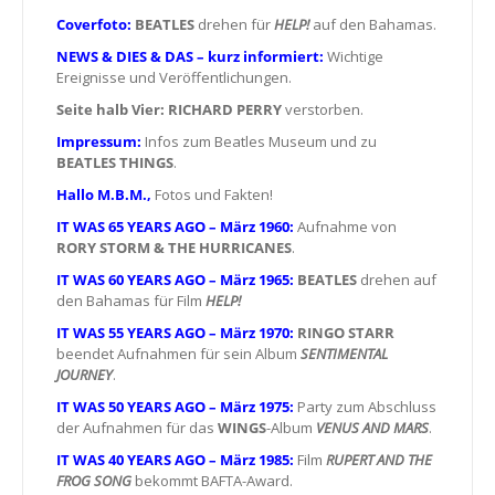
Coverfoto:
BEATLES
drehen für
HELP!
auf den Bahamas.
NEWS & DIES & DAS – kurz informiert:
Wichtige
Ereignisse und Veröffentlichungen.
Seite halb Vier:
RICHARD PERRY
verstorben.
Impressum:
Infos zum Beatles Museum und zu
BEATLES THINGS
.
Hallo M.B.M.,
Fotos und Fakten!
IT WAS 65 YEARS AGO – März 1960:
Aufnahme von
RORY STORM & THE HURRICANES
.
IT WAS 60 YEARS AGO – März 1965:
BEATLES
drehen auf
den Bahamas für Film
HELP!
IT WAS 55 YEARS AGO – März 1970:
RINGO STARR
beendet Aufnahmen für sein Album
SENTIMENTAL
JOURNEY
.
IT WAS 50 YEARS AGO – März 1975:
Party zum Abschluss
der Aufnahmen für das
WINGS
-Album
VENUS AND MARS
.
IT WAS 40 YEARS AGO – März 1985:
Film
RUPERT AND THE
FROG SONG
bekommt BAFTA-Award.