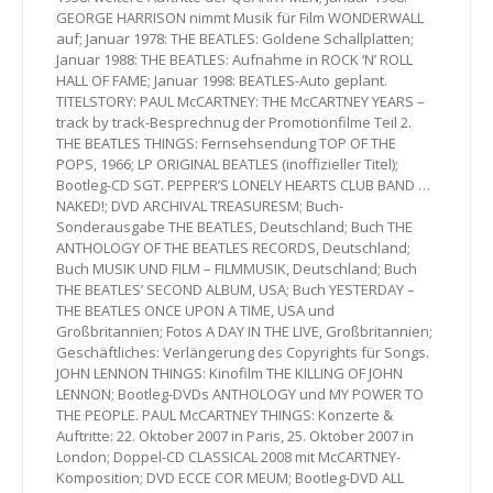
GEORGE HARRISON nimmt Musik für Film WONDERWALL
auf; Januar 1978: THE BEATLES: Goldene Schallplatten;
Januar 1988: THE BEATLES: Aufnahme in ROCK ‘N’ ROLL
HALL OF FAME; Januar 1998: BEATLES-Auto geplant.
TITELSTORY: PAUL McCARTNEY: THE McCARTNEY YEARS –
track by track-Besprechnug der Promotionfilme Teil 2.
THE BEATLES THINGS: Fernsehsendung TOP OF THE
POPS, 1966; LP ORIGINAL BEATLES (inoffizieller Titel);
Bootleg-CD SGT. PEPPER’S LONELY HEARTS CLUB BAND …
NAKED!; DVD ARCHIVAL TREASURESM; Buch-
Sonderausgabe THE BEATLES, Deutschland; Buch THE
ANTHOLOGY OF THE BEATLES RECORDS, Deutschland;
Buch MUSIK UND FILM – FILMMUSIK, Deutschland; Buch
THE BEATLES’ SECOND ALBUM, USA; Buch YESTERDAY –
THE BEATLES ONCE UPON A TIME, USA und
Großbritannien; Fotos A DAY IN THE LIVE, Großbritannien;
Geschäftliches: Verlängerung des Copyrights für Songs.
JOHN LENNON THINGS: Kinofilm THE KILLING OF JOHN
LENNON; Bootleg-DVDs ANTHOLOGY und MY POWER TO
THE PEOPLE. PAUL McCARTNEY THINGS: Konzerte &
Auftritte: 22. Oktober 2007 in Paris, 25. Oktober 2007 in
London; Doppel-CD CLASSICAL 2008 mit McCARTNEY-
Komposition; DVD ECCE COR MEUM; Bootleg-DVD ALL