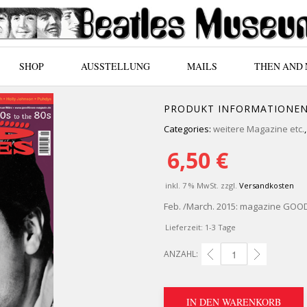
SHOP
AUSSTELLUNG
MAILS
THEN AND
PRODUKT INFORMATIONE
Categories:
weitere Magazine etc.
6,50
€
inkl. 7 % MwSt.
zzgl.
Versandkosten
Feb. /March. 2015: magazine GOOD
Lieferzeit:
1-3 Tage
ANZAHL:
MUSIKZEITSCHRIFT GOO
IN DEN WARENKORB