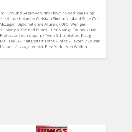
kson: Fluch und Segen von Pink Floyd. / GoodTimes-Tipp:
 Herzblut. / Kolumne Christian Simon: Neuland Suite (Teil
n McLagan: Diplomat ohne Allüren. / UFO: Weniger
 – Marty & The Bad Punch – Her & Kings County. / Live:
Protest auf den Lippen. / Twen-Schallplatten: Kultig –
al (Teil 3) – Plattenstart: Fotos – Infos – Fakten. / Es war
l Neues. / … zuguterletzt: Pete York – Van Wolfen –