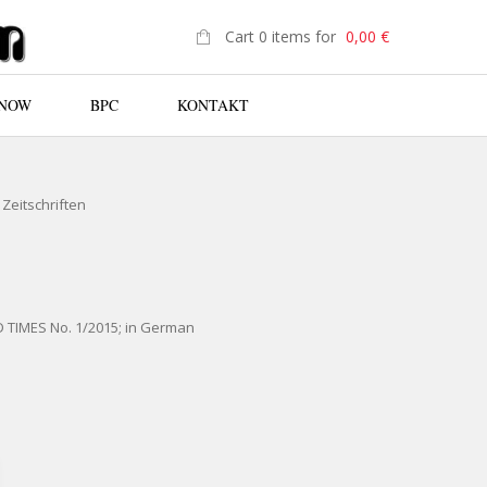
Cart 0 items for
0,00
€
 NOW
BPC
KONTAKT
N
,
Zeitschriften
 TIMES No. 1/2015; in German
D TIMES 2015/01 QUANTITY