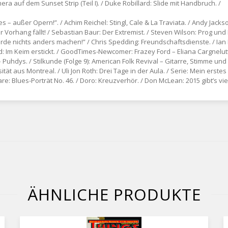
era auf dem Sunset Strip (Teil I). / Duke Robillard: Slide mit Handbruch. /
es – außer Opern!”. / Achim Reichel: Stingl, Cale & La Traviata. / Andy Jac
 Vorhang fällt! / Sebastian Baur: Der Extremist. / Steven Wilson: Prog und
 würde nichts anders machen!” / Chris Spedding: Freundschaftsdienste. / Ia
Im Keim erstickt. / GoodTimes-Newcomer: Frazey Ford – Eliana Cargnelutti
Puhdys. / Stilkunde (Folge 9): American Folk Revival – Gitarre, Stimme und 
ät aus Montreal. / Uli Jon Roth: Drei Tage in der Aula. / Serie: Mein erstes M
e: Blues-Porträt No. 46. / Doro: Kreuzverhör. / Don McLean: 2015 gibt’s vie
ÄHNLICHE PRODUKTE