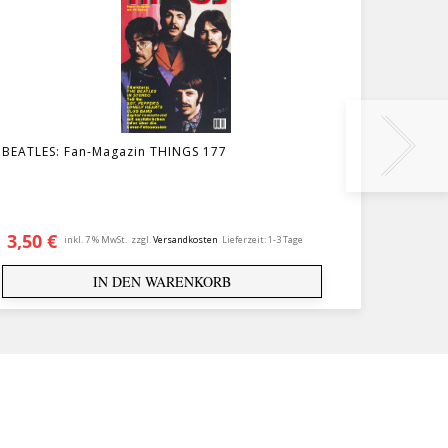
BEATLES: Fan-Magazin THINGS 177
Magazi
3,50
€
4,50
inkl. 7 % MwSt.
zzgl.
Versandkosten
Lieferzeit:
1-3 Tage
IN DEN WARENKORB