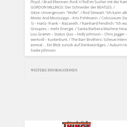
Floyd. / Brad Elterman: Rock´n´Roll im Sucher mit der Kam
GORDON MILLINGS: Der Schneider der BEATLES. /
Gitze: Unvergessen: “Wolle”. / Rod Stewart: “Ich kann all
Mister And Mississippi – Kris Pohlmann. / Colosseum: Der
1) – Hartz- Frank – Nazareth. / Rainhard Fendrich: “Ich
Groupies – mehr Energie. / Santa Barbera Machine Head: 
Lou Gramm – Status Quo – Holly Johnson – Chris Jagger – 
wertvoll – kunterbunt. / The Barr Brothers: Scheue Intensit
einmal … Ein Blick zurück auf Denkwürdiges. / Auburn Har
Sadie Johnson.
WEITERE INFORMATIONEN